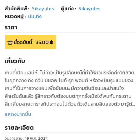
สำนักพิมพ์
:
Sikayules
ผู้แต่ง :
Sikayules
หมวดหมู่
:
บันเทิง
ราคา
ซื้อฉบับนี้
:
35.00
฿
เกี่ยวกับ
เกมที่เปี่ยมเสน่ห์...ไม่ว่าจะเป็นรูปลักษณ์ที่ทำให้ชวนระลึกถึงวิถีชีวิต
ในยุคกลาง คิง ควีน บิชอพ ไนท์ รุค พอนต์ หรือจะเป็นรูปแบบของ
เกมที่เป็นการวางแผนเพื่อชัยชนะ มีความซับซ้อนและน่าสนใจ
สำหรับฉันแล้ว รู้สึกราวกับต้องมนต์ทุกครั้งเมื่อได้พบกับกระดาน
สี่เหลี่ยมลายตารางที่ประกอบไปด้วยตัวเดินสามสิบสองตัว มารู้ตัว
อีกที...ก็ตกหลุมรักเชสจนถอนตัวไม่ขึ้นเสียแล้ว
แสดงมากขึ้น
รายละเอียด
วันวางขาย
:
19 พ.ค. 2024