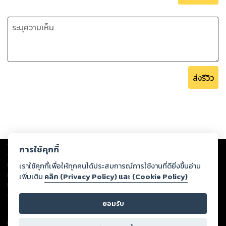
ส่งรีวิว
Copyright ©
2026
Storylog Co., Ltd. - สตอรี่ล็อกขอสงวนสิทธิ์ไม่รับผิดชอบ
การใช้คุกกี้
ต่อผลงานหรือเนื้อหาใดที่อัปโหลดผ่านเว็บไซต์และปรากฏว่าละเมิดสิทธิใน
ทรัพย์สินทางปัญญาของบุคคลอื่นหรือขัดต่อกฎหมายและศีลธรรม ดังนั้น ผู้อ่าน
เราใช้คุกกี้เพื่อให้ทุกคนได้ประสบการณ์การใช้งานที่ดียิ่งขึ้นอ่าน
ทุกท่านโปรดใช้วิจารณญาณในการกลั่นกรองด้วยตนเอง และหากท่านพบว่าส่วน
เพิ่มเติม
คลิก (Privacy Policy) และ (Cookie Policy)
หนึ่งส่วนใดขัดต่อกฎหมายและศีลธรรม กรุณาแจ้งมายังบริษัท เพื่อทีมงานจะได้
ดำเนินการในทันที ทั้งนี้ ทางสตอรี่ล็อกขอสงวนลิขสิทธิ์ตามพระราชบัญญัติ
ยอมรับ
ลิขสิทธิ์ พ.ศ. 2537 (ฉบับล่าสุด)
For support: member@ookbee.com