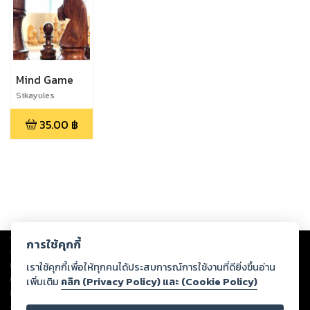
Mind Game
Sikayules
35.00
฿
Copyright ©
2026
Storylog Co., Ltd. - สตอรี่ล็อกขอสงวนสิทธิ์ไม่รับผิดชอบ
การใช้คุกกี้
ต่อผลงานหรือเนื้อหาใดที่อัปโหลดผ่านเว็บไซต์และปรากฏว่าละเมิดสิทธิใน
ทรัพย์สินทางปัญญาของบุคคลอื่นหรือขัดต่อกฎหมายและศีลธรรม ดังนั้น ผู้อ่าน
เราใช้คุกกี้เพื่อให้ทุกคนได้ประสบการณ์การใช้งานที่ดียิ่งขึ้นอ่าน
ทุกท่านโปรดใช้วิจารณญาณในการกลั่นกรองด้วยตนเอง และหากท่านพบว่าส่วน
เพิ่มเติม
คลิก (Privacy Policy) และ (Cookie Policy)
หนึ่งส่วนใดขัดต่อกฎหมายและศีลธรรม กรุณาแจ้งมายังบริษัท เพื่อทีมงานจะได้
ดำเนินการในทันที ทั้งนี้ ทางสตอรี่ล็อกขอสงวนลิขสิทธิ์ตามพระราชบัญญัติ