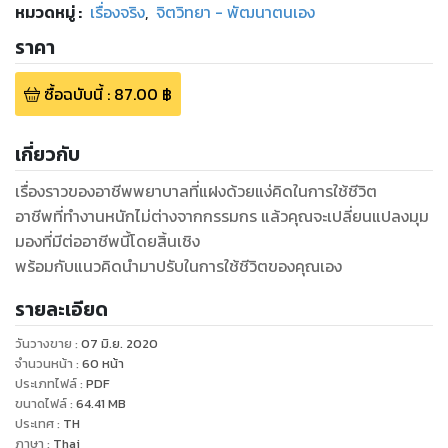
หมวดหมู่
:
เรื่องจริง
,
จิตวิทยา - พัฒนาตนเอง
ราคา
ซื้อฉบับนี้
:
87.00
฿
เกี่ยวกับ
เรื่องราวของอาชีพพยาบาลที่แฝงด้วยแง่คิดในการใช้ชีวิต
อาชีพที่ทำงานหนักไม่ต่างจากกรรมกร แล้วคุณจะเปลี่ยนแปลงมุม
มองที่มีต่ออาชีพนี้โดยสิ้นเชิง
พร้อมกับแนวคิดนำมาปรับในการใช้ชีวิตของคุณเอง
รายละเอียด
วันวางขาย
:
07 มิ.ย. 2020
จำนวนหน้า
:
60
หน้า
ประเภทไฟล์
:
PDF
ขนาดไฟล์
:
64.41
MB
ประเทศ
:
TH
ภาษา
:
Thai