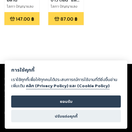
รัก"
โสภา ปัญญาแสง
โสภา ปัญญาแสง
147.00
฿
87.00
฿
Copyright ©
2026
Storylog Co., Ltd. - สตอรี่ล็อกขอสงวนสิทธิ์ไม่รับผิดชอบ
การใช้คุกกี้
ต่อผลงานหรือเนื้อหาใดที่อัปโหลดผ่านเว็บไซต์และปรากฏว่าละเมิดสิทธิใน
ทรัพย์สินทางปัญญาของบุคคลอื่นหรือขัดต่อกฎหมายและศีลธรรม ดังนั้น ผู้อ่าน
เราใช้คุกกี้เพื่อให้ทุกคนได้ประสบการณ์การใช้งานที่ดียิ่งขึ้นอ่าน
ทุกท่านโปรดใช้วิจารณญาณในการกลั่นกรองด้วยตนเอง และหากท่านพบว่าส่วน
เพิ่มเติม
คลิก (Privacy Policy) และ (Cookie Policy)
หนึ่งส่วนใดขัดต่อกฎหมายและศีลธรรม กรุณาแจ้งมายังบริษัท เพื่อทีมงานจะได้
ดำเนินการในทันที ทั้งนี้ ทางสตอรี่ล็อกขอสงวนลิขสิทธิ์ตามพระราชบัญญัติ
ยอมรับ
ลิขสิทธิ์ พ.ศ. 2537 (ฉบับล่าสุด)
For support: member@ookbee.com
ปรับแต่งคุกกี้
Version
1.3.17