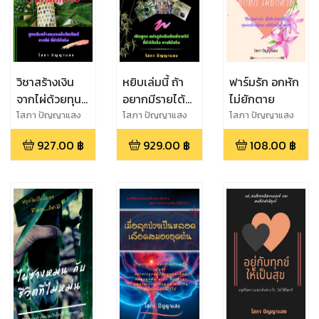
วิชาสร้างเงิน
หยิบเล่มนี้ ถ้า
ฟาร์มรัก อกหัก
จากไผ่ด้วยทุน
อยากมีรายได้
ไม่ยักตาย
แค่หลักร้อย
จากไผ่
โสภา ปัญญาแสง
โสภา ปัญญาแสง
โสภา ปัญญาแสง
927.00
฿
929.00
฿
108.00
฿