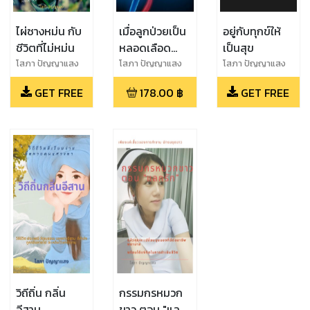
ไผ่ซางหม่น กับ
เมื่อลูกป่วยเป็น
อยู่กับทุกข์ให้
ชีวิตที่ไม่หม่น
หลอดเลือด
เป็นสุข
สมองอุดตัน
โสภา ปัญญาแสง
โสภา ปัญญาแสง
โสภา ปัญญาแสง
GET FREE
178.00
฿
GET FREE
วิถีถิ่น กลิ่น
กรรมกรหมวก
อีสาน
ขาว ตอน "แลก