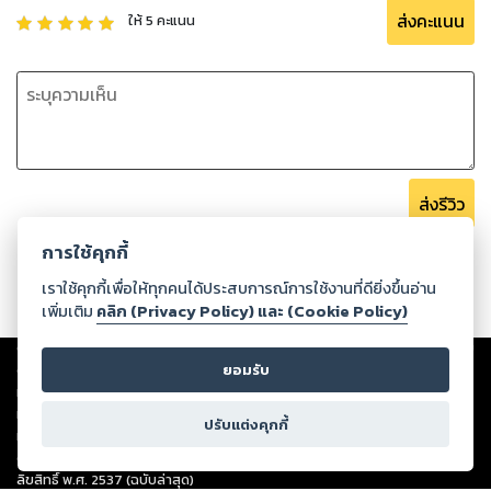
ส่งคะแนน
ให้
5
คะแนน
ส่งรีวิว
การใช้คุกกี้
เราใช้คุกกี้เพื่อให้ทุกคนได้ประสบการณ์การใช้งานที่ดียิ่งขึ้นอ่าน
เพิ่มเติม
คลิก (Privacy Policy) และ (Cookie Policy)
Copyright ©
2026
Storylog Co., Ltd. - สตอรี่ล็อกขอสงวนสิทธิ์ไม่รับผิดชอบ
ต่อผลงานหรือเนื้อหาใดที่อัปโหลดผ่านเว็บไซต์และปรากฏว่าละเมิดสิทธิใน
ยอมรับ
ทรัพย์สินทางปัญญาของบุคคลอื่นหรือขัดต่อกฎหมายและศีลธรรม ดังนั้น ผู้อ่าน
ทุกท่านโปรดใช้วิจารณญาณในการกลั่นกรองด้วยตนเอง และหากท่านพบว่าส่วน
ปรับแต่งคุกกี้
หนึ่งส่วนใดขัดต่อกฎหมายและศีลธรรม กรุณาแจ้งมายังบริษัท เพื่อทีมงานจะได้
ดำเนินการในทันที ทั้งนี้ ทางสตอรี่ล็อกขอสงวนลิขสิทธิ์ตามพระราชบัญญัติ
ลิขสิทธิ์ พ.ศ. 2537 (ฉบับล่าสุด)