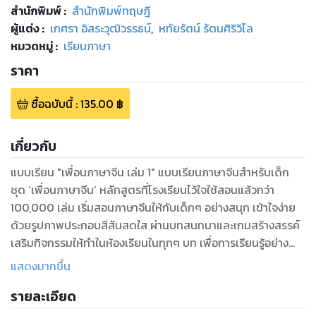
สำนักพิมพ์
:
สำนักพิมพ์ทฤษฎี
ผู้แต่ง :
เกศรา อิสระวุฒิวรรธน์
,
หทัยรัตน์ รัตนศิริวิไล
หมวดหมู่
:
เรียนภาษา
ราคา
ซื้อฉบับนี้
:
135.00
฿
เกี่ยวกับ
แบบเรียน "เพื่อนภาษาจีน เล่ม 1" แบบเรียนภาษาจีนสำหรับเด็ก
ชุด ‘เพื่อนภาษาจีน’ หลักสูตรที่โรงเรียนไว้ใจใช้สอนแล้วกว่า
100,000 เล่ม เริ่มสอนภาษาจีนให้กับเด็กๆ อย่างสนุก เข้าใจง่าย
ด้วยรูปภาพประกอบสีสันสดใส ผ่านบทสนทนาและเกมสร้างสรรค์
เสริมกิจกรรมให้ทำในห้องเรียนในทุกๆ บท เพื่อการเรียนรู้อย่าง
เป็นธรรมชาติ เหมาะสำหรับเด็กอายุ 4- 12 ปี และคุณครูผู้สอนใช้
แสดงมากขึ้น
เป็นแนวการสอนภาษาจีนพื้นฐานอย่างเป็นระบบ “สอน 1 เล่ม 1 ปี
รายละเอียด
ครบจบในตัว” ในชุดประกอบด้วยหนังสือ 6 เล่ม ‘เพื่อนภาษาจีน’
เล่ม 1 - 6