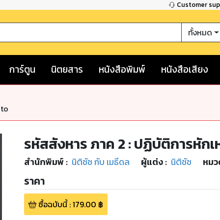
Customer su
ทั้งหมด
การ์ตูน
นิตยสาร
หนังสือพิมพ์
หนังสือเสียง
nto
รหัสสังหาร ภาค 2 : ปฏิบัติการหัก
สำนักพิมพ์
:
นิติชัช กับ เมธีดล
ผู้แต่ง :
นิติชัช
หมวด
ราคา
ซื้อฉบับนี้
:
179.00
฿