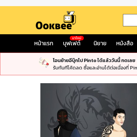
มาใหม่
หน้าแรก
บุฟเฟต์
นิยาย
หนังสือ
โอนย้ายอีบุ๊กไป Pinto ได้แล้ววันนี้ กดเลย
รับทันทีโค้ดลด ซื้อและอ่านได้ต่อเนื่องที่ Pi