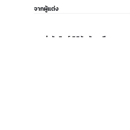
จากผู้แต่ง
จากสำนักพิมพ์ นิติชัช กับ เมธีดล
ให้
5
คะแนน