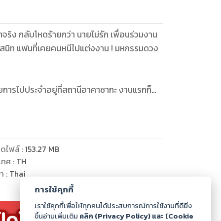
จริง กลับโหดร้ายกว่า นายไม่รัก เพื่อนร่วมงาน
อนสนิท แฟนที่เคยคบหนีไปแต่งงาน ! มหกรรมดวง
้วยการไปประจำอยู่ที่สถานีอาคาซากะ งานแรกก็
ัวสายส่งยาเสพติด ซึ่งเป็นคนส่งยาให้กับ
กก.สน.อาคาซากะ นายของเขาสั่งให้ปล่อยตัวคน
.ของเขามาก ที่ทำเช่นนี้ แต่ในความเป็นจริง ใน
้น ทานากะเริ่มสงสัยว่า หน.ของเขา จะเป็น 1 ใน
ดไฟล์
:
153.27
MB
วางการทำงานของเขา ในขณะที่ทานากะก็ต้อง
เทศ
:
TH
นื่องจากเพื่อนสนิทของเขาเสียเงินในบ่อนของ
ษา
:
Thai
้วย ทานากะจำเป็นต้องเข้าไปช่วยเหลือเพื่อน
การใช้คุกกี้
อสู้กับแก๊งค์อาชญากร และขบวนการค้ายาเสพติด
เราใช้คุกกี้เพื่อให้ทุกคนได้ประสบการณ์การใช้งานที่ดียิ่ง
จะคาดคิด งานนี้เขาจะเอาตัวรอดได้หรือไม่
ขึ้นอ่านเพิ่มเติม
คลิก (Privacy Policy) และ (Cookie