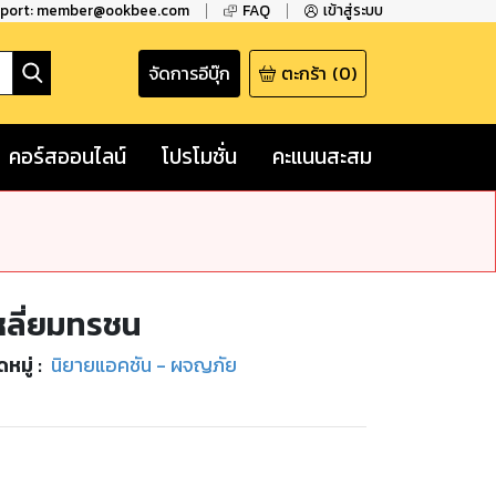
pport: member@ookbee.com
FAQ
เข้าสู่ระบบ
จัดการอีบุ๊ก
ตะกร้า
(
0
)
คอร์สออนไลน์
โปรโมชั่น
คะแนนสะสม
เหลี่ยมทรชน
หมู่
:
นิยายแอคชัน - ผจญภัย