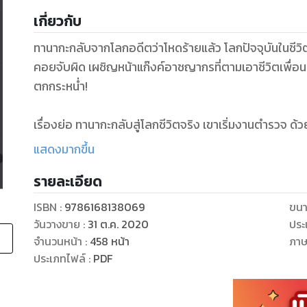
เกี่ยวกับ
ทานากะกลับจากโลกอดีตว่าโหดร้ายแล้ว โลกปัจจุบันในชีวิต
คอยจับผิด เผชิญหน้าแก๊งค์อาชญากรที่ตามเอาชีวิตเพื่
ตกกระหน่ำ!
เรื่องย่อ ทานากะกลับสู่โลกชีวิตจริง เขาเริ่มงานตำรวจ ด
เผชิญกับคดีวางระเบิดอาคารอิวาเตะ และงานต่อมาคือจับต
แสดงมากขึ้น
เอเย่นต์พ่อค้ายารายหนึ่งในเครือข่ายของซาโตะ แต่ว่าผ
รายละเอียด
ส่งยาคนนี้ โดยอ้างว่าทานากะจับคนผิด เขาผิดหวังในตัว หน
โลกของอาชญากร มีอะไรที่เป็นเบื้องลึกเบื้องหลังมากกว่านั
ISBN :
9786168138069
ขนา
ขบวนการค้ายาเสพติด ที่แฝงตัวมาเป็นตำรวจ ถึงได้ขัดข
วันวางขาย
:
31 ต.ค. 2020
ประ
เข้าไปข้องแวะกับแก๊งค์อาชญากรรมอย่างพวก "ยากูซ่า" เ
จำนวนหน้า
:
458
หน้า
ภา
พวกมัน แล้วติดหนี้ ถูกตามเอาชีวิตรวมถึงคนในครอบครัวด
ประเภทไฟล์
:
PDF
สนิทของตน ตำรวจคนหนึ่งที่ไม่มีเส้นมีสาย ต้องเข้าไปต่
รายใหญ่ เขาต้องเผชิญกับภัยอันตรายที่ร้ายกาจเกินกว่าที่