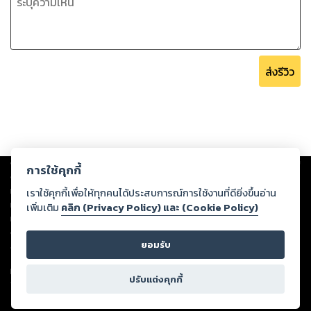
ส่งรีวิว
Copyright ©
2026
Storylog Co., Ltd. - สตอรี่ล็อกขอสงวนสิทธิ์ไม่รับผิดชอบ
การใช้คุกกี้
ต่อผลงานหรือเนื้อหาใดที่อัปโหลดผ่านเว็บไซต์และปรากฏว่าละเมิดสิทธิใน
ทรัพย์สินทางปัญญาของบุคคลอื่นหรือขัดต่อกฎหมายและศีลธรรม ดังนั้น ผู้อ่าน
เราใช้คุกกี้เพื่อให้ทุกคนได้ประสบการณ์การใช้งานที่ดียิ่งขึ้นอ่าน
ทุกท่านโปรดใช้วิจารณญาณในการกลั่นกรองด้วยตนเอง และหากท่านพบว่าส่วน
เพิ่มเติม
คลิก (Privacy Policy) และ (Cookie Policy)
หนึ่งส่วนใดขัดต่อกฎหมายและศีลธรรม กรุณาแจ้งมายังบริษัท เพื่อทีมงานจะได้
ดำเนินการในทันที ทั้งนี้ ทางสตอรี่ล็อกขอสงวนลิขสิทธิ์ตามพระราชบัญญัติ
ยอมรับ
ลิขสิทธิ์ พ.ศ. 2537 (ฉบับล่าสุด)
For support: member@ookbee.com
ปรับแต่งคุกกี้
Version
1.3.17