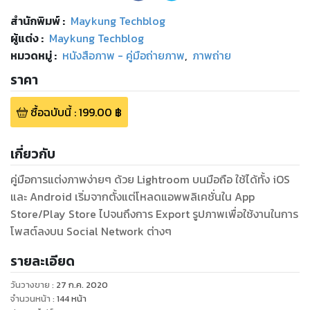
สำนักพิมพ์
:
Maykung Techblog
ผู้แต่ง :
Maykung Techblog
หมวดหมู่
:
หนังสือภาพ - คู่มือถ่ายภาพ
,
ภาพถ่าย
ราคา
ซื้อฉบับนี้
:
199.00
฿
เกี่ยวกับ
คู่มือการแต่งภาพง่ายๆ ด้วย Lightroom บนมือถือ ใช้ได้ทั้ง iOS
และ Android เริ่มจากตั้งแต่โหลดแอพพลิเคชั่นใน App
Store/Play Store ไปจนถึงการ Export รูปภาพเพื่อใช้งานในการ
โพสต์ลงบน Social Network ต่างๆ
รายละเอียด
วันวางขาย
:
27 ก.ค. 2020
จำนวนหน้า
:
144
หน้า