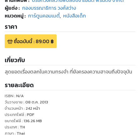
ผู้แต่ง :
กองบรรณาธิการ วงศ์สว่าง
หมวดหมู่
:
การ์ตูนคอมเมดี้
,
หนังสือเด็ก
ราคา
ซื้อฉบับนี้
:
89.00
฿
เกี่ยวกับ
สุดยอดเรื่องตลกในความทรงจำ ที่ยังครองความฮาจนถึงปัจจุบัน
รายละเอียด
ISBN :
N/A
วันวางขาย
:
08 ต.ค. 2013
จำนวนหน้า
:
242
หน้า
ประเภทไฟล์
:
PDF
ขนาดไฟล์
:
136.26
MB
ประเทศ
:
TH
ภาษา
:
Thai