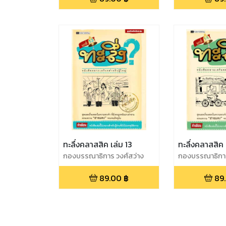
ทะลึ่งคลาสสิค เล่ม 13
ทะลึ่งคลาสสิค 
กองบรรณาธิการ วงศ์สว่าง
กองบรรณาธิการ
89.00
฿
89