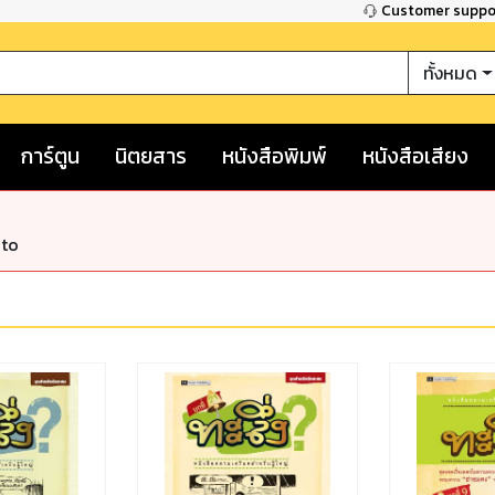
Customer supp
ทั้งหมด
การ์ตูน
นิตยสาร
หนังสือพิมพ์
หนังสือเสียง
nto