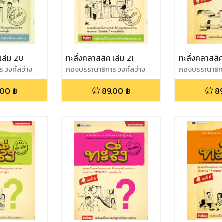
 เล่ม 20
ทะลึ่งคลาสสิค เล่ม 21
ทะลึ่งคลาสสิค
 วงศ์สว่าง
กองบรรณาธิการ วงศ์สว่าง
กองบรรณาธิกา
.00
฿
89.00
฿
8