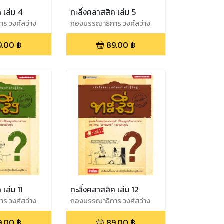
 เล่ม 4
ทะลึ่งคลาสสิค เล่ม 5
ร วงศ์สว่าง
กองบรรณาธิการ วงศ์สว่าง
9.00
฿
89.00
฿
 เล่ม 11
ทะลึ่งคลาสสิค เล่ม 12
ร วงศ์สว่าง
กองบรรณาธิการ วงศ์สว่าง
9.00
฿
89.00
฿