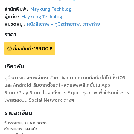
สำนักพิมพ์
:
Maykung Techblog
ผู้แต่ง :
Maykung Techblog
หมวดหมู่
:
หนังสือภาพ - คู่มือถ่ายภาพ
,
ภาพถ่าย
ราคา
ซื้อฉบับนี้
:
199.00
฿
เกี่ยวกับ
คู่มือการแต่งภาพง่ายๆ ด้วย Lightroom บนมือถือ ใช้ได้ทั้ง iOS
และ Android เริ่มจากตั้งแต่โหลดแอพพลิเคชั่นใน App
Store/Play Store ไปจนถึงการ Export รูปภาพเพื่อใช้งานในการ
โพสต์ลงบน Social Network ต่างๆ
รายละเอียด
วันวางขาย
:
27 ก.ค. 2020
จำนวนหน้า
:
144
หน้า