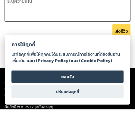
ส่งรีวิว
การใช้คุกกี้
เราใช้คุกกี้เพื่อให้ทุกคนได้ประสบการณ์การใช้งานที่ดียิ่งขึ้นอ่าน
เพิ่มเติม
คลิก (Privacy Policy) และ (Cookie Policy)
Copyright ©
2026
Storylog Co., Ltd. - สตอรี่ล็อกขอสงวนสิทธิ์ไม่รับผิดชอบ
ต่อผลงานหรือเนื้อหาใดที่อัปโหลดผ่านเว็บไซต์และปรากฏว่าละเมิดสิทธิใน
ยอมรับ
ทรัพย์สินทางปัญญาของบุคคลอื่นหรือขัดต่อกฎหมายและศีลธรรม ดังนั้น ผู้อ่าน
ทุกท่านโปรดใช้วิจารณญาณในการกลั่นกรองด้วยตนเอง และหากท่านพบว่าส่วน
ปรับแต่งคุกกี้
หนึ่งส่วนใดขัดต่อกฎหมายและศีลธรรม กรุณาแจ้งมายังบริษัท เพื่อทีมงานจะได้
ดำเนินการในทันที ทั้งนี้ ทางสตอรี่ล็อกขอสงวนลิขสิทธิ์ตามพระราชบัญญัติ
ลิขสิทธิ์ พ.ศ. 2537 (ฉบับล่าสุด)
For support: member@ookbee.com
Version
1.3.17