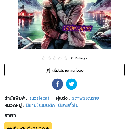
0
Ratings
เพิ่มไปรายการที่ชอบ
สำนักพิมพ์
:
suzziecat
ผู้แต่ง :
รดาพรรณราย
หมวดหมู่
:
นิยายโรแมนติก
,
นิยายทั่วไป
ราคา
ซื้อฉบับนี้
:
25.00
฿