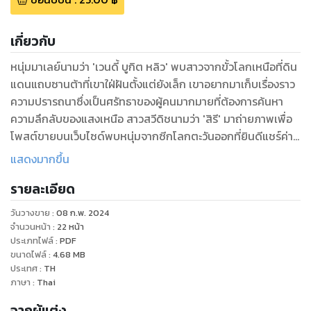
เกี่ยวกับ
หนุ่มมาเลย์นามว่า 'เวนดี้ บูกิต หลิว' พบสาวจากขั้วโลกเหนือที่ดิน
แดนแถบซานต้าที่เขาใฝ่ฝันตั้งแต่ยังเล็ก เขาอยากมาเก็บเรื่องราว
ความปรารถนาซึ่งเป็นศรัทธาของผู้คนมากมายที่ต้องการค้นหา
ความลึกลับของแสงเหนือ สาวสวีดิชนามว่า 'สิรี' มาถ่ายภาพเพื่อ
โพสต์ขายบนเว็บไซด์พบหนุ่มจากซีกโลกตะวันออกที่ยินดีแชร์ค่า
ใช้จ่าย เขาทั้งสองได้สานความผูกพันไว้แค่ระดับเพื่อนร่วมเดินทาง
แสดงมากขึ้น
แต่แล้วหนุ่มเวนดี้กลับมาเจอสาวสิรีโดยบังเอิญขณะมาศึกษาต่อใน
รายละเอียด
ดินแดนที่เคยมาตระเวณเที่ยวกัน
วันวางขาย
:
08 ก.พ. 2024
เหตุการณ์จะลงเอยอย่างไร ความน่ารักของคนทั้งสองที่ทั้งคู่เคย
จำนวนหน้า
:
22
หน้า
แอบชอบๆ กัน ได้หวนคืนกลับมาสานต่อกันได้ลงตัวอย่างไร
ประเภทไฟล์
:
PDF
ขนาดไฟล์
:
4.68
MB
ประเทศ
:
TH
ติดตามนะคะ นิยายเรื่องสั้นนี้นำเสนอเกร็ดเล็กๆ น้อยๆ ของดิน
ภาษา
:
Thai
แดนของประเทศแถบขั้วโลกเหนือ ทั้งสาระความรู้และจินตนาการ
จากผู้แต่ง
ไปตามสถานที่สุดแสนโรแมนติกแห่งนี้