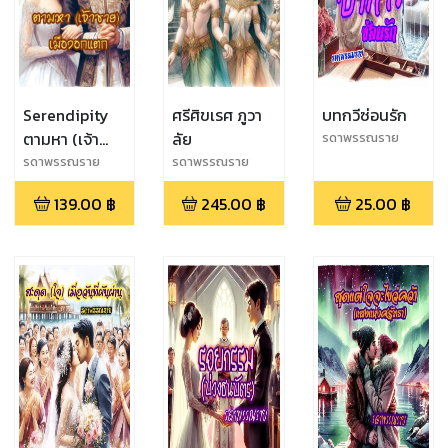
Serendipity
ศรีศิขเรศ ภูวา
บทกวีซ่อนรัก
ตามหา (เจ้า
ลัย
รดาพรรณราย
ชาย) เมือง
รดาพรรณราย
รดาพรรณราย
อกแตก
139.00
฿
245.00
฿
25.00
฿