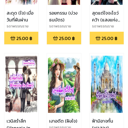
สะดุด (ใจ) เมื่อ
รอยกรรม (บ่วง
สุดแต่ใจจะไขว่
วันที่ผันผ่าน
ธนบัตร)
คว้า (แสงแห่ง
ศรัทธา)
รดาพรรณราย
รดาพรรณราย
รดาพรรณราย
25.00
฿
25.00
฿
25.00
฿
เวนิสรำลึก
เงาอดีต (ฝังใจ)
ฟ้ามิอาจกั้น
(Venezia in
(เราสอง)
รดาพรรณราย