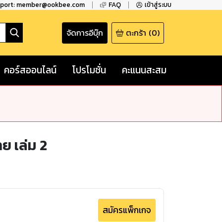
pport: member@ookbee.com
FAQ
เข้าสู่ระบบ
จัดการอีบุ๊ก
ตะกร้า
(
0
)
คอร์สออนไลน์
โปรโมชั่น
คะแนนสะสม
ย เล่ม 2
สมัครแพ็กเกจ