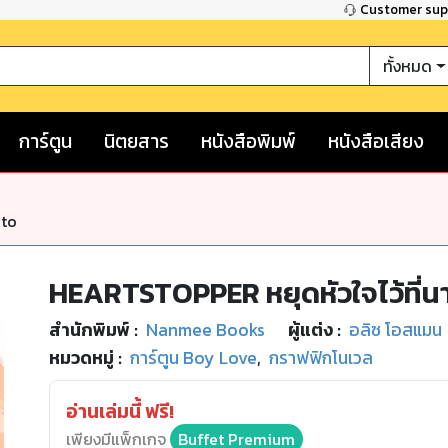
Customer su
ทั้งหมด
การ์ตูน
นิตยสาร
หนังสือพิมพ์
หนังสือเสียง
nto
HEARTSTOPPER หยุดหัวใจไว้ที่นา
สำนักพิมพ์
:
Nanmee Books
ผู้แต่ง :
อลิซ โอสแมน
หมวดหมู่
:
การ์ตูน Boy Love
,
กราฟฟิกโนเวล
อ่านเล่มนี้ ฟรี!
เพียงมีแพ็กเกจ
Buffet Premium