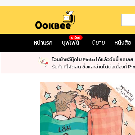
มาใหม่
หน้าแรก
บุฟเฟต์
นิยาย
หนังสือ
โอนย้ายอีบุ๊กไป Pinto ได้แล้ววันนี้ กดเลย
รับทันทีโค้ดลด ซื้อและอ่านได้ต่อเนื่องที่ Pi