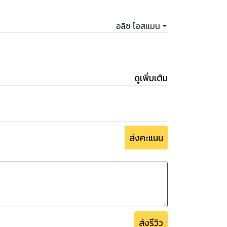
อลิซ โอสแมน
ดูเพิ่มเติม
ส่งคะแนน
ส่งรีวิว