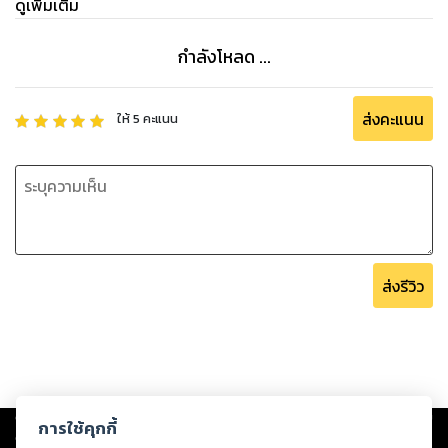
ดูเพิ่มเติม
กำลังโหลด ...
ส่งคะแนน
ให้
5
คะแนน
ส่งรีวิว
Copyright ©
2026
Storylog Co., Ltd. - สตอรี่ล็อกขอสงวนสิทธิ์ไม่รับผิดชอบ
การใช้คุกกี้
ต่อผลงานหรือเนื้อหาใดที่อัปโหลดผ่านเว็บไซต์และปรากฏว่าละเมิดสิทธิใน