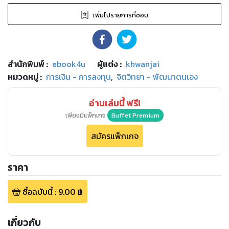
เพิ่มไปรายการที่ชอบ
สำนักพิมพ์
:
ebook4u
ผู้แต่ง :
khwanjai
หมวดหมู่
:
การเงิน - การลงทุน
,
จิตวิทยา - พัฒนาตนเอง
อ่านเล่มนี้ ฟรี!
เพียงมีแพ็กเกจ
Buffet Premium
สมัครแพ็กเกจ
ราคา
ซื้อฉบับนี้
:
9.00
฿
เกี่ยวกับ