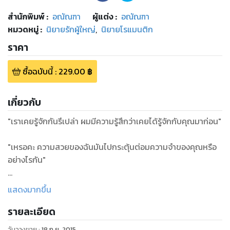
สำนักพิมพ์
:
อณัณฑา
ผู้แต่ง :
อณัณฑา
หมวดหมู่
:
นิยายรักผู้ใหญ่
,
นิยายโรแมนติก
ราคา
ซื้อฉบับนี้
:
229.00
฿
เกี่ยวกับ
"เราเคยรู้จักกันรึเปล่า ผมมีความรู้สึกว่าเคยได้รู้จักกับคุณมาก่อน"
"เหรอคะ ความสวยของฉันมันไปกระตุ้นต่อมความจำของคุณหรือ
อย่างไรกัน"
อันโทนิโอจับจ้องมองใบหน้าฉ่ำหวานนิ่งงัน เธอผู้นี้ทำให้เขานึกไปถึง
แสดงมากขึ้น
ผู้หญิงตัวกลมๆอีกคนที่เกือบต้องแต่งงานด้วยเมื่อสองปีก่อน
รายละเอียด
เพียงแต่สาวสวยที่ยืนอยู่ตรงหน้าเขาขณะนี้เป็นดาราดังและสวย
หยาดเยิ้มจนแทบจะละสายตาจากไม่ได้ ต่างกับยัยอ้วนคนนั้นอย่าง
วันวางขาย
:
18 ก.ย. 2015