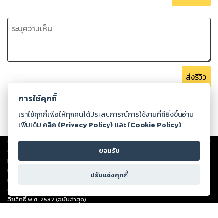
ส่งรีวิว
การใช้คุกกี้
เราใช้คุกกี้เพื่อให้ทุกคนได้ประสบการณ์การใช้งานที่ดียิ่งขึ้นอ่าน
เพิ่มเติม
คลิก (Privacy Policy) และ (Cookie Policy)
Copyright ©
2026
Storylog Co., Ltd. - สตอรี่ล็อกขอสงวนสิทธิ์ไม่รับผิดชอบ
ต่อผลงานหรือเนื้อหาใดที่อัปโหลดผ่านเว็บไซต์และปรากฏว่าละเมิดสิทธิใน
ยอมรับ
ทรัพย์สินทางปัญญาของบุคคลอื่นหรือขัดต่อกฎหมายและศีลธรรม ดังนั้น ผู้อ่าน
ทุกท่านโปรดใช้วิจารณญาณในการกลั่นกรองด้วยตนเอง และหากท่านพบว่าส่วน
ปรับแต่งคุกกี้
หนึ่งส่วนใดขัดต่อกฎหมายและศีลธรรม กรุณาแจ้งมายังบริษัท เพื่อทีมงานจะได้
ดำเนินการในทันที ทั้งนี้ ทางสตอรี่ล็อกขอสงวนลิขสิทธิ์ตามพระราชบัญญัติ
ลิขสิทธิ์ พ.ศ. 2537 (ฉบับล่าสุด)
For support: member@ookbee.com