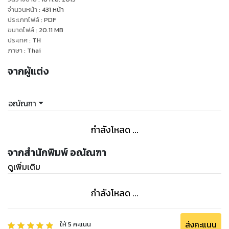
ฟ้ากับเหว
จำนวนหน้า
:
431
หน้า
ประเภทไฟล์
:
PDF
ขนาดไฟล์
:
20.11
MB
"ผมคงเข้าใจผิด แต่ก็จะยินดีมากหากคุณจะให้เกียรติผมด้วยการ
ประเทศ
:
TH
ไปทานอาหารค่ำกับผมสักมื้อ"
ภาษา
:
Thai
จากผู้แต่ง
"ขอบคุณนะคะ แต่ต้องขอประทานโทษที พอดีดิฉันไม่นิยมพวกลูก
ครึ่งที่หลงตัวเองและคิดว่าตัวเองหล่อขั้นเทพแล้วเที่ยวดูถูกคนอื่น
ดิฉันชอบหนุ่มเลือดไทย 100% ค่ะ อย่างคุณไม่ได้อยู่ในสายตาฉัน
อณัณฑา
เลย ขอตัวก่อนนะคะ"
กำลังโหลด ...
บี๋พูดเรียบๆ ก่อนจะสะบัดผมใส่เดินนวยนาดจากไป ทิ้งให้อันโทนิโอ
ยืนอึ้งเหมือนโดนฆ้อนทุบหัว หล่อนเป็นผู้หญิงคนแรกที่กล้าปฏิเสธ
จากสำนักพิมพ์ อณัณฑา
เขา!!
ดูเพิ่มเติม
"กล้าปฏิเสธคนอย่างอันโทนิโอ เดี๋ยวจะสยบแม่เสือร้ายนางนี้ให้มา
กำลังโหลด ...
นอนครางใต้ร่างฉันให้ได้ คอยดูก็แล้วกัน แม่คนสวย"
ส่งคะแนน
ให้
5
คะแนน