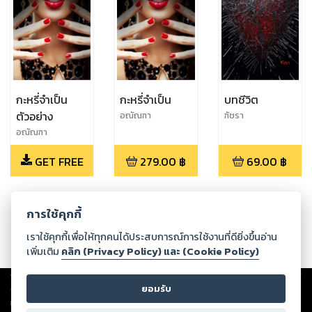
กะหรี่จำเป็น
กะหรี่จำเป็น
บทชีวิต
ตัวอย่าง
อณัณฑา
ฑัชรา
อณัณฑา
GET FREE
279.00
฿
69.00
฿
การใช้คุกกี้
เราใช้คุกกี้เพื่อให้ทุกคนได้ประสบการณ์การใช้งานที่ดียิ่งขึ้นอ่าน
เพิ่มเติม
คลิก (Privacy Policy) และ (Cookie Policy)
Copyright ©
2026
Storylog Co., Ltd. - สตอรี่ล็อกขอสงวนสิทธิ์ไม่รับผิดชอบ
ต่อผลงานหรือเนื้อหาใดที่อัปโหลดผ่านเว็บไซต์และปรากฏว่าละเมิดสิทธิใน
ยอมรับ
ทรัพย์สินทางปัญญาของบุคคลอื่นหรือขัดต่อกฎหมายและศีลธรรม ดังนั้น ผู้อ่าน