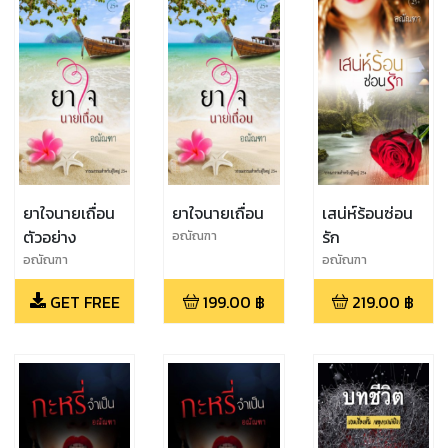
ยาใจนายเถื่อน
ยาใจนายเถื่อน
เสน่ห์ร้อนซ่อน
ตัวอย่าง
รัก
อณัณฑา
อณัณฑา
อณัณฑา
GET FREE
199.00
฿
219.00
฿