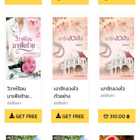
วิวาห์ร้อน
เงารักลวงใจ
เงารักลวงใจ
มาเฟียร้าย
ตัวอย่าง
อณัณฑา
ตัวอย่าง
อณัณฑา
อณัณฑา
GET FREE
GET FREE
310.00
฿