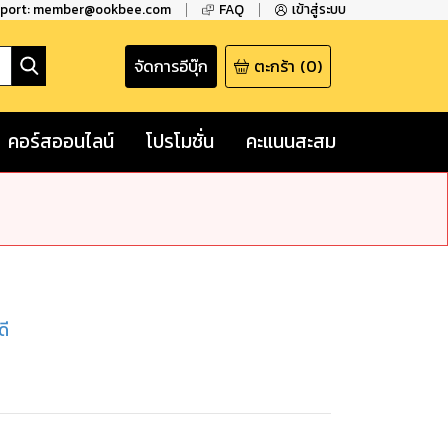
pport: member@ookbee.com
FAQ
เข้าสู่ระบบ
จัดการอีบุ๊ก
ตะกร้า
(
0
)
คอร์สออนไลน์
โปรโมชั่น
คะแนนสะสม
ดี