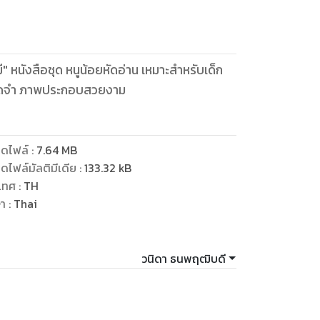
ี" หนังสือชุด หนูน้อยหัดอ่าน เหมาะสำหรับเด็ก
รจดจำ ภาพประกอบสวยงาม
ดไฟล์
:
7.64
MB
ดไฟล์มัลติมีเดีย
:
133.32
kB
เทศ
:
TH
ษา
:
Thai
วนิดา ธนพฤฒิบดี