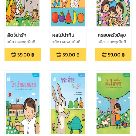
สัตว์น่ารัก
ผลไม้น่ากิน
ครอบครัวมีสุข
วนิดา ธนพฤฒิบดี
วนิดา ธนพฤฒิบดี
วนิดา ธนพฤฒิบดี
59.00
฿
59.00
฿
59.00
฿