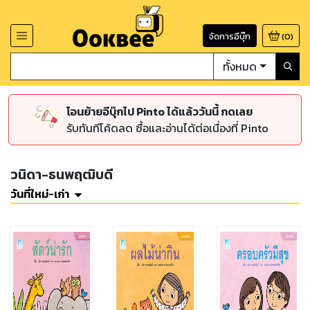
จัดการอีบุ๊ก
(
0
)
ทั้งหมด
โอนย้ายอีบุ๊กไป Pinto ได้แล้ววันนี้ กดเลย
รับทันทีโค้ดลด ซื้อและอ่านได้ต่อเนื่องที่ Pinto
วนิดา-ธนพฤฒิบดี
วันที่ใหม่-เก่า