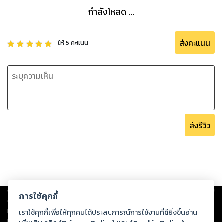
กำลังโหลด ...
ส่งคะแนน
ให้
5
คะแนน
ส่งรีวิว
Copyright ©
2026
Storylog Co., Ltd. - สตอรี่ล็อกขอสงวนสิทธิ์ไม่รับผิดชอบ
การใช้คุกกี้
ต่อผลงานหรือเนื้อหาใดที่อัปโหลดผ่านเว็บไซต์และปรากฏว่าละเมิดสิทธิใน
ทรัพย์สินทางปัญญาของบุคคลอื่นหรือขัดต่อกฎหมายและศีลธรรม ดังนั้น ผู้อ่าน
เราใช้คุกกี้เพื่อให้ทุกคนได้ประสบการณ์การใช้งานที่ดียิ่งขึ้นอ่าน
ทุกท่านโปรดใช้วิจารณญาณในการกลั่นกรองด้วยตนเอง และหากท่านพบว่าส่วน