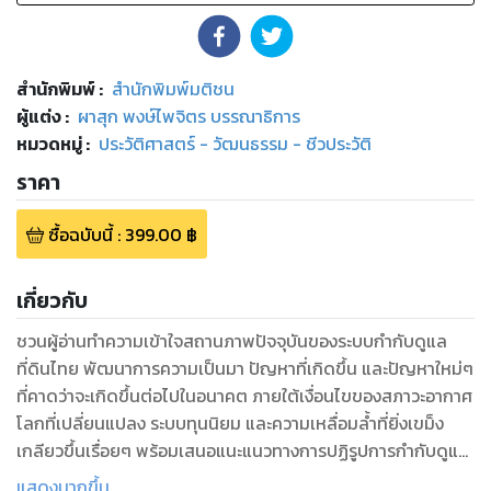
สำนักพิมพ์
:
สำนักพิมพ์มติชน
ผู้แต่ง :
ผาสุก พงษ์ไพจิตร บรรณาธิการ
หมวดหมู่
:
ประวัติศาสตร์ - วัฒนธรรม - ชีวประวัติ
ราคา
ซื้อฉบับนี้
:
399.00
฿
เกี่ยวกับ
ชวนผู้อ่านทำความเข้าใจสถานภาพปัจจุบันของระบบกำกับดูแล
ที่ดินไทย พัฒนาการความเป็นมา ปัญหาที่เกิดขึ้น และปัญหาใหม่ๆ
ที่คาดว่าจะเกิดขึ้นต่อไปในอนาคต ภายใต้เงื่อนไขของสภาวะอากาศ
โลกที่เปลี่ยนแปลง ระบบทุนนิยม และความเหลื่อมล้ำที่ยิ่งเขม็ง
เกลียวขึ้นเรื่อยๆ พร้อมเสนอแนะแนวทางการปฏิรูปการกำกับดูแล
ที่ดินของไทยสู่อนาคต จากงานวิจัยของ 15 นักวิชาการ
แสดงมากขึ้น