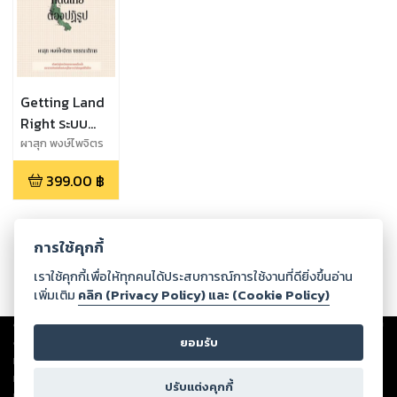
Getting Land
Right ระบบ
กำกับดูแลที่ดิน
ผาสุก พงษ์ไพจิตร
บรรณาธิการ
ไทยต้องปฏิรูป
399.00
฿
การใช้คุกกี้
เราใช้คุกกี้เพื่อให้ทุกคนได้ประสบการณ์การใช้งานที่ดียิ่งขึ้นอ่าน
เพิ่มเติม
คลิก (Privacy Policy) และ (Cookie Policy)
Copyright ©
2026
Storylog Co., Ltd. - สตอรี่ล็อกขอสงวนสิทธิ์ไม่รับผิดชอบ
ต่อผลงานหรือเนื้อหาใดที่อัปโหลดผ่านเว็บไซต์และปรากฏว่าละเมิดสิทธิใน
ยอมรับ
ทรัพย์สินทางปัญญาของบุคคลอื่นหรือขัดต่อกฎหมายและศีลธรรม ดังนั้น ผู้อ่าน
ทุกท่านโปรดใช้วิจารณญาณในการกลั่นกรองด้วยตนเอง และหากท่านพบว่าส่วน
ปรับแต่งคุกกี้
หนึ่งส่วนใดขัดต่อกฎหมายและศีลธรรม กรุณาแจ้งมายังบริษัท เพื่อทีมงานจะได้