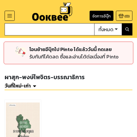
จัดการอีบุ๊ก
(
0
)
ทั้งหมด
โอนย้ายอีบุ๊กไป Pinto ได้แล้ววันนี้ กดเลย
รับทันทีโค้ดลด ซื้อและอ่านได้ต่อเนื่องที่ Pinto
ผาสุก-พงษ์ไพจิตร-บรรณาธิการ
วันที่ใหม่-เก่า