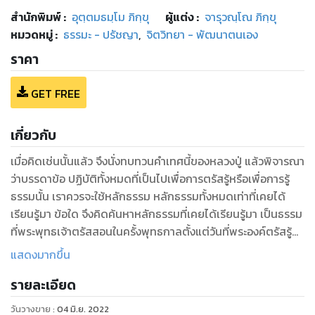
สำนักพิมพ์
:
อุตฺตมธมฺโม ภิกฺขุ
ผู้แต่ง :
จารุวณฺโณ ภิกฺขุ
หมวดหมู่
:
ธรรมะ - ปรัชญา
,
จิตวิทยา - พัฒนาตนเอง
ราคา
GET FREE
เกี่ยวกับ
เมื่อคิดเช่นนั้นแล้ว จึงนั่งทบทวนคำเทศนี้ของหลวงปู่ แล้วพิจารณา
ว่าบรรดาข้อ ปฏิบัติทั้งหมดที่เป็นไปเพื่อการตรัสรู้หรือเพื่อการรู้
ธรรมนั้น เราควรจะใช้หลักธรรม หลักธรรมทั้งหมดเท่าที่เคยได้
เรียนรู้มา ข้อใด จึงคิดค้นหาหลักธรรมที่เคยได้เรียนรู้มา เป็นธรรม
ที่พระพุทธเจ้าตรัสสอนในครั้งพุทธกาลตั้งแต่วันที่พระองค์ตรัสรู้
ตั้งแต่วันที่พระองค์ตรัสรู้จนถึงวันปรินิพพาน มีหัวข้อธรรมหนึ่งผุด
แสดงมากขึ้น
ขึ้นมาเป็นภาษาบาลีว่า “มัชฌิมาปฏิปทา”
รายละเอียด
วันวางขาย
:
04 มิ.ย. 2022