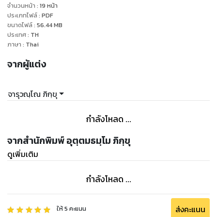
จำนวนหน้า
:
19
หน้า
ประเภทไฟล์
:
PDF
ขนาดไฟล์
:
56.44
MB
ประเทศ
:
TH
ภาษา
:
Thai
จากผู้แต่ง
จารุวณฺโณ ภิกฺขุ
กำลังโหลด ...
จากสำนักพิมพ์ อุตฺตมธมฺโม ภิกฺขุ
ดูเพิ่มเติม
กำลังโหลด ...
ส่งคะแนน
ให้
5
คะแนน