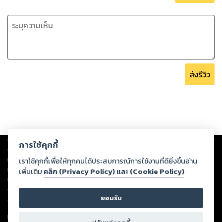
ส่งรีวิว
Copyright ©
2026
Storylog Co., Ltd. - สตอรี่ล็อกขอสงวนสิทธิ์ไม่รับผิดชอบ
การใช้คุกกี้
ต่อผลงานหรือเนื้อหาใดที่อัปโหลดผ่านเว็บไซต์และปรากฏว่าละเมิดสิทธิใน
ทรัพย์สินทางปัญญาของบุคคลอื่นหรือขัดต่อกฎหมายและศีลธรรม ดังนั้น ผู้อ่าน
เราใช้คุกกี้เพื่อให้ทุกคนได้ประสบการณ์การใช้งานที่ดียิ่งขึ้นอ่าน
ทุกท่านโปรดใช้วิจารณญาณในการกลั่นกรองด้วยตนเอง และหากท่านพบว่าส่วน
เพิ่มเติม
คลิก (Privacy Policy) และ (Cookie Policy)
หนึ่งส่วนใดขัดต่อกฎหมายและศีลธรรม กรุณาแจ้งมายังบริษัท เพื่อทีมงานจะได้
ดำเนินการในทันที ทั้งนี้ ทางสตอรี่ล็อกขอสงวนลิขสิทธิ์ตามพระราชบัญญัติ
ยอมรับ
ลิขสิทธิ์ พ.ศ. 2537 (ฉบับล่าสุด)
For support: member@ookbee.com