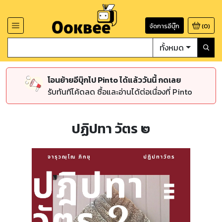
จัดการอีบุ๊ก
(
0
)
ทั้งหมด
โอนย้ายอีบุ๊กไป Pinto ได้แล้ววันนี้ กดเลย
รับทันทีโค้ดลด ซื้อและอ่านได้ต่อเนื่องที่ Pinto
ปฏิปทา วัตร ๒