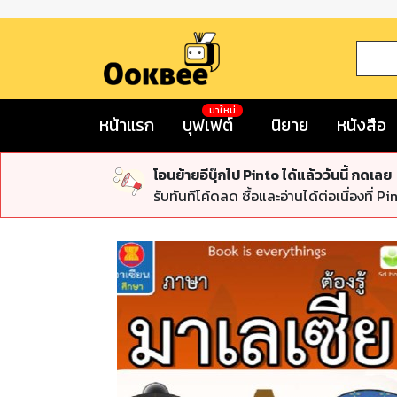
มาใหม่
หน้าแรก
บุฟเฟต์
นิยาย
หนังสือ
โอนย้ายอีบุ๊กไป Pinto ได้แล้ววันนี้ กดเลย
รับทันทีโค้ดลด ซื้อและอ่านได้ต่อเนื่องที่ Pi