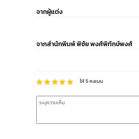
จากผู้แต่ง
จากสำนักพิมพ์ พิชัย พงศ์พิทักษ์พงศ์
ให้
5
คะแนน