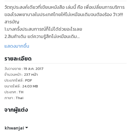
วัตถุประสงค์เดียวที่เขียนหนังสือ เล่มนี้ คือ เพื่อเปลี่ยนการบริการ
ของโรงพยาบาลในประเทศไทยให้ไม่เหมือนเดิมจนต้องร้อง ว้าว!!!
สารบัญ
1.บางครั้งประสบการณ์ก็ไม่ได้ช่วยอะไรเลย
2.สินค้าเดิม แต่ความรู้สึกไม่เหมือนเดิม
3.อะไรคือสิ่งที่ WOW! สำหรับผู้รับบริการ
แสดงมากขึ้น
4.การบริการไม่ใช่แค่หน้าประตูโรงพยาบาล
รายละเอียด
5.อย่าเสียเวลากับงานบางงาน
6.ทุกความคิดเห็นมีคุณค่า ทางออกของการประชุม
วันวางขาย
:
19 ส.ค. 2017
7.จำนวนชั่วโมงการทำงานที่สูญเปล่า
จำนวนหน้า
:
237
หน้า
8.สถานที่ที่ควรให้ความสำคัญ
ประเภทไฟล์
:
PDF
ขนาดไฟล์
:
24.03
MB
9.จุดยืนของการบริการ
ประเทศ
:
TH
10.การจัดการที่ทำให้องค์กรรุ่งหรือร่วง
ภาษา
:
Thai
11.ความเคยชินที่น่ากลัวกับหน้าที่ ที่ต้องทำ
จากผู้แต่ง
12.อย่าให้ความกลัวมาเป็นอุปสรรค
13.ทำเรื่องยากให้เป็นเรื่องง่าย
14.สร้างการบริการ เหมือนขึ้นรถไฟฟ้า
khwanjai