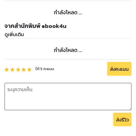
15.เมื่อขงเบ้งต้องสิ้น กองทัพก็ล้มสลาย
16.วิถีแห่งซามูไร ในการสร้างทางเดินเดียวกัน
กำลังโหลด ...
17.การสื่อสารที่ทำให้องค์กรรุ่งหรือร่วง
จากสำนักพิมพ์ ebook4u
ดูเพิ่มเติม
กำลังโหลด ...
ส่งคะแนน
ให้
5
คะแนน
ส่งรีวิว