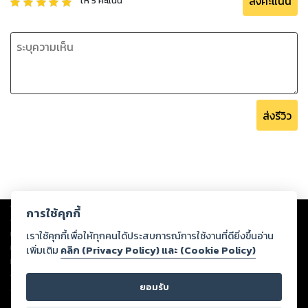
ส่งคะแนน
ให้
5
คะแนน
ส่งรีวิว
Copyright ©
2026
Storylog Co., Ltd. - สตอรี่ล็อกขอสงวนสิทธิ์ไม่รับผิดชอบ
การใช้คุกกี้
ต่อผลงานหรือเนื้อหาใดที่อัปโหลดผ่านเว็บไซต์และปรากฏว่าละเมิดสิทธิใน
ทรัพย์สินทางปัญญาของบุคคลอื่นหรือขัดต่อกฎหมายและศีลธรรม ดังนั้น ผู้อ่าน
เราใช้คุกกี้เพื่อให้ทุกคนได้ประสบการณ์การใช้งานที่ดียิ่งขึ้นอ่าน
ทุกท่านโปรดใช้วิจารณญาณในการกลั่นกรองด้วยตนเอง และหากท่านพบว่าส่วน
เพิ่มเติม
คลิก (Privacy Policy) และ (Cookie Policy)
หนึ่งส่วนใดขัดต่อกฎหมายและศีลธรรม กรุณาแจ้งมายังบริษัท เพื่อทีมงานจะได้
ดำเนินการในทันที ทั้งนี้ ทางสตอรี่ล็อกขอสงวนลิขสิทธิ์ตามพระราชบัญญัติ
ยอมรับ
ลิขสิทธิ์ พ.ศ. 2537 (ฉบับล่าสุด)