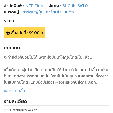
สำนักพิมพ์
:
NED Club
ผู้แต่ง :
SHOUKI SATO
หมวดหมู่
:
การ์ตูนญี่ปุ่น
,
การ์ตูนโรแมนติก
ราคา
ซื้อฉบับนี้
:
99.00
฿
เกี่ยวกับ
จะทำยังไงก็ช่วยไม่ได้ เพราะใจมันเทให้คุณโคตะไปแล้ว…
เมื่อเด็กสาวผู้เข้าใจผิดว่าโคตะมีใจให้ตัวเองได้ปรากฏตัวขึ้น เมย์กะ
ก็เอาแต่กังวล จิตตกหมกมุ่น ใจอยู่ไม่เป็นสุขจนเผลอถามเรื่องสาว
ในสเปคกับโคตะ แถมยังมีเรื่องระหองระแหงกับสึดานุมะอี๊ก
โกลาหลกันเข้าไป ถ้าใจยังไหว ที่เมย์กะเป็นอย่างนี้ก็เพราะเริ่มเก็บ
แสดงมากขึ้น
ทรงไม่อยู่งั้นรึ...?
รายละเอียด
และแล้วอีเวนท์ใหญ่ที่จะช่วยกระชับพื้นที่ในหัวใจ ขยับความสัมพันธ์
ISBN :
9786162247422