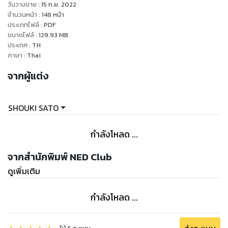
ของทั้ง 2 ให้ก้าวหน้าติดจรวดประดุจผีผลักก็มาถึง งานวัฒนธรรม
วันวางขาย
:
15 ก.ย. 2022
โรงเรียน! ทั้งที่มีเจ้านายคือโคตะคนเดียวแท้ๆ แต่กลับต้องมาเป็น
จำนวนหน้า
:
148
หน้า
ประเภทไฟล์
:
PDF
เมดต่อหน้าคนทั้งโรงเรียนเนี่ยนะ...? มิหนำซ้ำ ตอกย้ำความปั่นป่วน
ขนาดไฟล์
:
129.93
MB
ด้วยการปรากฏตัวของเด็กสาวที่เข้าใจผิดเรื่องความรัก...!? เรื่อง
ประเทศ
:
TH
ราวเลิกคอเมดี้ของเมดสาวที่ไม่อาจละสายตา จนต้องตามไปแอบ
ภาษา
:
Thai
ส่อง ♡
จากผู้แต่ง
SHOUKI SATO
กำลังโหลด ...
จากสำนักพิมพ์ NED Club
ดูเพิ่มเติม
กำลังโหลด ...