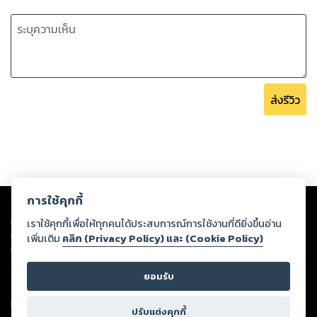
ส่งรีวิว
Copyright ©
2026
Storylog Co., Ltd. - สตอรี่ล็อกขอสงวนสิทธิ์ไม่รับผิดชอบ
การใช้คุกกี้
ต่อผลงานหรือเนื้อหาใดที่อัปโหลดผ่านเว็บไซต์และปรากฏว่าละเมิดสิทธิใน
ทรัพย์สินทางปัญญาของบุคคลอื่นหรือขัดต่อกฎหมายและศีลธรรม ดังนั้น ผู้อ่าน
เราใช้คุกกี้เพื่อให้ทุกคนได้ประสบการณ์การใช้งานที่ดียิ่งขึ้นอ่าน
ทุกท่านโปรดใช้วิจารณญาณในการกลั่นกรองด้วยตนเอง และหากท่านพบว่าส่วน
เพิ่มเติม
คลิก (Privacy Policy) และ (Cookie Policy)
หนึ่งส่วนใดขัดต่อกฎหมายและศีลธรรม กรุณาแจ้งมายังบริษัท เพื่อทีมงานจะได้
ดำเนินการในทันที ทั้งนี้ ทางสตอรี่ล็อกขอสงวนลิขสิทธิ์ตามพระราชบัญญัติ
ยอมรับ
ลิขสิทธิ์ พ.ศ. 2537 (ฉบับล่าสุด)
For support: member@ookbee.com
ปรับแต่งคุกกี้