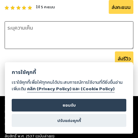
ส่งคะแนน
ให้
5
คะแนน
ส่งรีวิว
การใช้คุกกี้
เราใช้คุกกี้เพื่อให้ทุกคนได้ประสบการณ์การใช้งานที่ดียิ่งขึ้นอ่าน
เพิ่มเติม
คลิก (Privacy Policy) และ (Cookie Policy)
Copyright ©
2026
Storylog Co., Ltd. - สตอรี่ล็อกขอสงวนสิทธิ์ไม่รับผิดชอบ
ต่อผลงานหรือเนื้อหาใดที่อัปโหลดผ่านเว็บไซต์และปรากฏว่าละเมิดสิทธิใน
ยอมรับ
ทรัพย์สินทางปัญญาของบุคคลอื่นหรือขัดต่อกฎหมายและศีลธรรม ดังนั้น ผู้อ่าน
ทุกท่านโปรดใช้วิจารณญาณในการกลั่นกรองด้วยตนเอง และหากท่านพบว่าส่วน
ปรับแต่งคุกกี้
หนึ่งส่วนใดขัดต่อกฎหมายและศีลธรรม กรุณาแจ้งมายังบริษัท เพื่อทีมงานจะได้
ดำเนินการในทันที ทั้งนี้ ทางสตอรี่ล็อกขอสงวนลิขสิทธิ์ตามพระราชบัญญัติ
ลิขสิทธิ์ พ.ศ. 2537 (ฉบับล่าสุด)