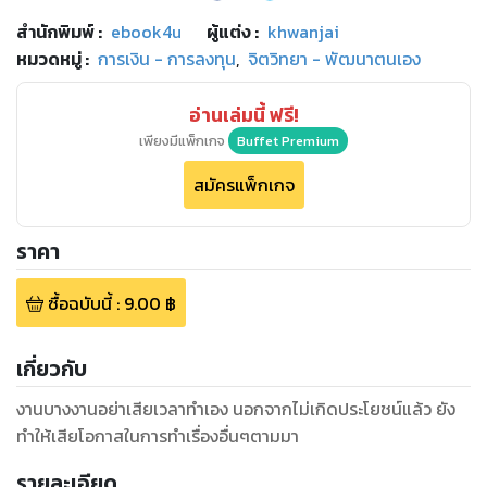
สำนักพิมพ์
:
ebook4u
ผู้แต่ง :
khwanjai
หมวดหมู่
:
การเงิน - การลงทุน
,
จิตวิทยา - พัฒนาตนเอง
อ่านเล่มนี้ ฟรี!
เพียงมีแพ็กเกจ
Buffet Premium
สมัครแพ็กเกจ
ราคา
ซื้อฉบับนี้
:
9.00
฿
เกี่ยวกับ
งานบางงานอย่าเสียเวลาทำเอง นอกจากไม่เกิดประโยชน์แล้ว ยัง
ทำให้เสียโอกาสในการทำเรื่องอื่นๆตามมา
รายละเอียด