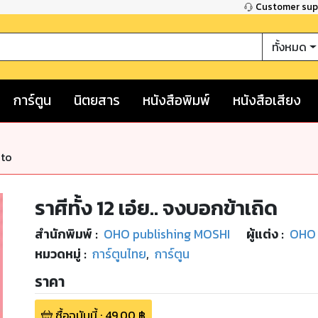
Customer su
ทั้งหมด
การ์ตูน
นิตยสาร
หนังสือพิมพ์
หนังสือเสียง
nto
ราศีทั้ง 12 เอ๋ย.. จงบอกข้าเถิด
สำนักพิมพ์
:
OHO publishing MOSHI
ผู้แต่ง :
OHO
หมวดหมู่
:
การ์ตูนไทย
,
การ์ตูน
ราคา
ซื้อฉบับนี้
:
49.00
฿