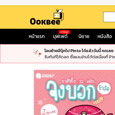
มาใหม่
หน้าแรก
บุฟเฟต์
นิยาย
หนังสือ
โอนย้ายอีบุ๊กไป Pinto ได้แล้ววันนี้ กดเลย
รับทันทีโค้ดลด ซื้อและอ่านได้ต่อเนื่องที่ Pi