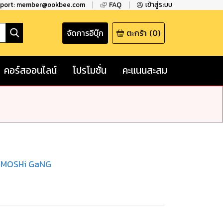
pport: member@ookbee.com
FAQ
เข้าสู่ระบบ
จัดการอีบุ๊ก
ตะกร้า
(
0
)
คอร์สออนไลน์
โปรโมชั่น
คะแนนสะสม
 MOSHi GaNG