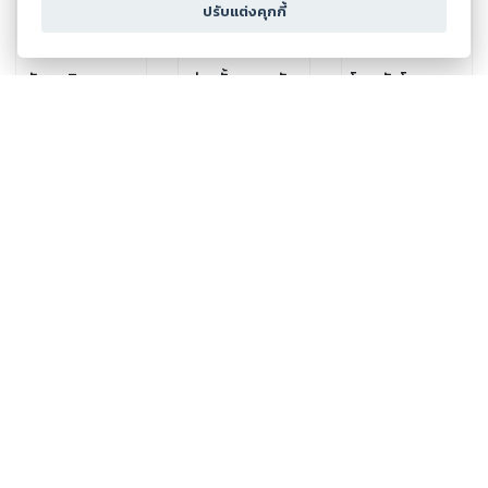
ปรับแต่งคุกกี้
มัธยมสินะ ตอน
ต่างขั้วคนละตัว
โลกฉันโลกเธอ
แกล้งเพื่อน
เธอว์
โลกเดียวกัน
หรือป่าว
OHO MOSHi
OHO MOSHi
OHO MOSHi
GaNG
GaNG
GaNG
49.00
฿
129.00
฿
49.00
฿
กำลังโหลด ...
Copyright ©
2026
Storylog Co., Ltd. - สตอรี่ล็อกขอสงวนสิทธิ์ไม่รับผิดชอบ
ต่อผลงานหรือเนื้อหาใดที่อัปโหลดผ่านเว็บไซต์และปรากฏว่าละเมิดสิทธิใน