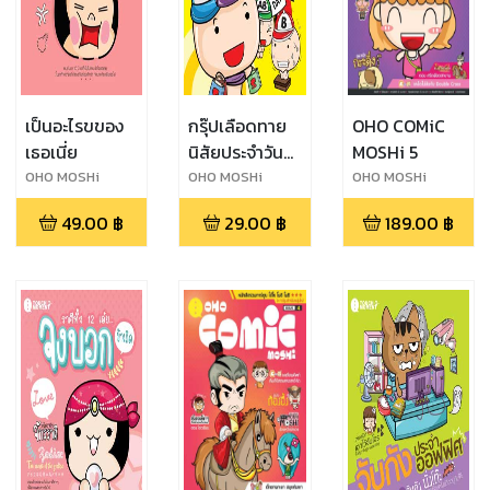
เป็นอะไรขของ
กรุ๊ปเลือดทาย
OHO COMiC
เธอเนี่ย
นิสัยประจำวัน
MOSHi 5
อาโรมุ & อาโรมิ
OHO MOSHi
OHO MOSHi
OHO MOSHi
GaNG
GaNG
GaNG
49.00
฿
29.00
฿
189.00
฿