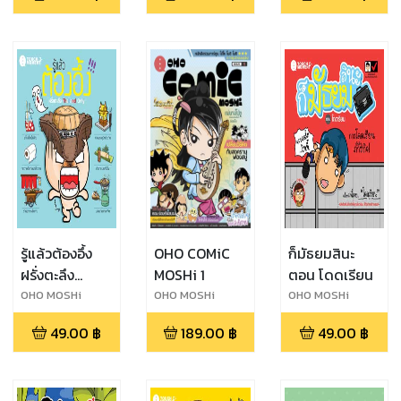
รู้แล้วต้องอึ้ง
OHO COMiC
ก็มัธยมสินะ
ฝรั่งตะลึง
MOSHi 1
ตอน โดดเรียน
Thailand
OHO MOSHi
OHO MOSHi
OHO MOSHi
GaNG
GaNG
GaNG
Only
49.00
฿
189.00
฿
49.00
฿