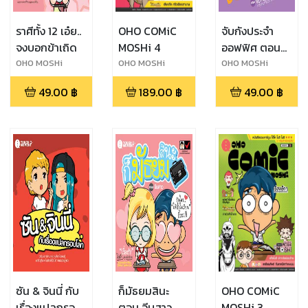
ราศีทั้ง 12 เอ๋ย..
OHO COMiC
จับกังประจำ
จงบอกข้าเถิด
MOSHi 4
ออฟฟิศ ตอน
จับกังนั่งโต๊ะ
OHO MOSHi
OHO MOSHi
OHO MOSHi
GaNG
GaNG
GaNG
49.00
฿
189.00
฿
49.00
฿
ซัน & จินนี่ กับ
ก็มัธยมสินะ
OHO COMiC
เรื่องแปลกรอบ
ตอน จีบสาว
MOSHi 3