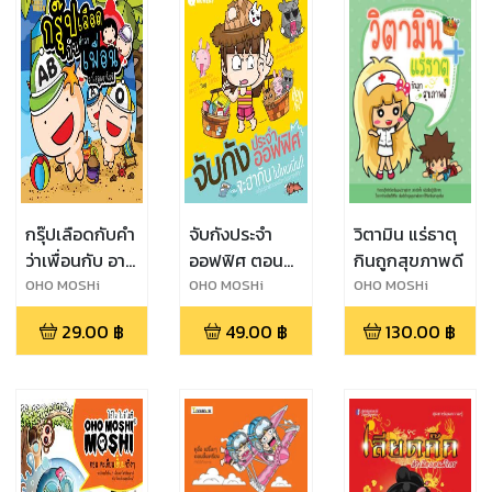
กรุ๊ปเลือดกับคำ
จับกังประจำ
วิตามิน แร่ธาตุ
ว่าเพื่อนกับ อา
ออฟฟิศ ตอน
กินถูกสุขภาพดี
โรมุ&อาโรมิ
จะฮากันไปไหน
OHO MOSHi
OHO MOSHi
OHO MOSHi
GaNG
GaNG
GaNG
เนี่ย
29.00
฿
49.00
฿
130.00
฿