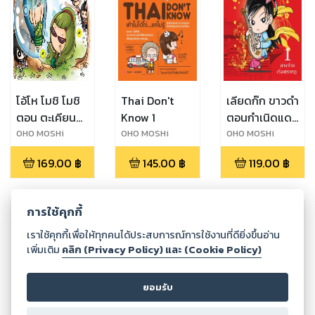
โอ้โห โมชิ โมชิ
Thai Don't
เลียดก๊ก ขาวดำ
ตอน ตะเคียน
Know 1
ตอนกำเนิดแดน
เฮี้ยนจริงๆ
มังกร
OHO MOSHi
OHO MOSHi
OHO MOSHi
GaNG
GaNG
GaNG
เล่ม1
169.00
฿
145.00
฿
119.00
฿
การใช้คุกกี้
เราใช้คุกกี้เพื่อให้ทุกคนได้ประสบการณ์การใช้งานที่ดียิ่งขึ้นอ่าน
เพิ่มเติม
คลิก (Privacy Policy) และ (Cookie Policy)
ยอมรับ