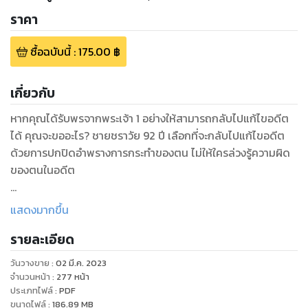
ราคา
ซื้อฉบับนี้
:
175.00
฿
เกี่ยวกับ
หากคุณได้รับพรจากพระเจ้า 1 อย่างให้สามารถกลับไปแก้ไขอดีต
ได้ คุณจะขออะไร? ชายชราวัย 92 ปี เลือกที่จะกลับไปแก้ไขอดีต
ด้วยการปกปิดอำพรางการกระทำของตน ไม่ให้ใครล่วงรู้ความผิด
ของตนในอดีต
เรื่องราวของตำรวจหนุ่มคู่หู จากพระนคร สรกับจเด็จ ได้รับคำสั่ง
แสดงมากขึ้น
จากกรมพระตำรวจให้ตามสืบคดีของครอบครัวพระยาประจักษ์ ที่
รายละเอียด
อยู่เมืองกรุงเก่า โดยมีจุดเริ่มต้นที่ ลุงปุ่น ได้ไปถวายฏีกาต่อ
พระพุทธเจ้าหลวง (รัชกาลที่ 5) ช่วงที่ทรงเสด็จประพาสต้นที่
วันวางขาย
:
02 มี.ค. 2023
บางไทร ว่าเหตุใดที่ดินของครอบครัวตนได้ตกเป็นกรรมสิทธิ์ของ
จำนวนหน้า
:
277
หน้า
คนอื่นแล้ว อีกทั้งสมาชิกในครอบครัวก็หายสาบสูญไป ไม่เจอะเจอ
ประเภทไฟล์
:
PDF
ขนาดไฟล์
:
186.89
MB
ใครอีกเลย จากโศกนาฏกรรมในเหตุการณ์เพลิงไหม้เรือน และโจร