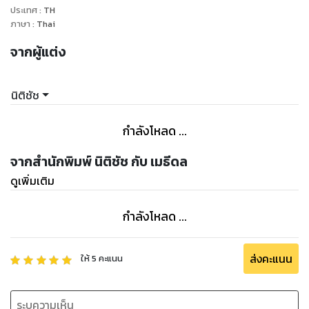
ประเทศ
:
TH
อั้งยี่บุกปล้นปืนในเรือน เมื่อ 37 ปีก่อน โดยจุดเริ่มก็คือ มีเด็กชาย
ภาษา
:
Thai
จุ่นเก็บกระดูกเถ้าอัฐิของคุณหญิงเยื้อน มารดาของลุงปุ่นไปให้เจ้า
จากผู้แต่ง
อาวาสเก็บไว้ ซึ่งเป็นวัดเดียวกับที่ลุงปุ่นไปเป็นสัปเหร่อ โดยที่เพิ่ง
มารู้ในภายหลัง ตอนไปทำความสะอาดบริเวณสุสานจึงพบเห็น จาก
นั้นแม่ชียายปานมาปรากฏตัวอ้างว่า ได้เห็นประกาศของ สภ.อุทัย ที่
นิติชัช
ลุงปุ่นต้องการตามหาญาติที่หายสาบสูญ ที่แท้แม่ชียายปาน ก็คือ
คุณหนูปานในอดีต พี่สาวของลุงปุ่น ส่วนคุณปี่บุตรคนเล็กสุด
กำลังโหลด ...
หายตัวไปจากเรือนนับตั้งแต่เหตุการณ์หนีออกจากบ้าน ช่วงที่
ทะเลาะกับท่านเจ้าคุณที่กีดกันคุณปี่ไม่ให้คบหาดูใจกับนายมาด
จากสำนักพิมพ์ นิติชัช กับ เมธีดล
ทาสหนุ่มในเรือน 2 ตำรวจหนุ่มตั้งต้นนำสืบจากบริเวณที่ดินของ
ดูเพิ่มเติม
พระยาประจักษ์ ยิ่งสืบก้าวหน้าไปเรื่อยๆ ก็ยิ่งทำให้ 2 ตำรวจหนุ่มอึ้ง
ทึ่ง ตะลึงงัน กับเรื่องราวที่เกิดขึ้นในเรือนพระยาประจักษ์ ซึ่ง เต็มไป
กำลังโหลด ...
ด้วย เรื่องราว ความผิดบาป อยุติธรรม จนก่อให้เกิดคดีฆาตกรรม
สะเทือนขวัญ ต่อเนื่องตามมามากมาย อย่างที่ไม่คาดคิด พบกับ
เรื่องราวความตื่นเต้น เข้มข้นทุกบรรทัด ของนวนิยายแนวสืบสวน
ส่งคะแนน
ให้
5
คะแนน
สอบสวนแนวใหม่ ที่จับเอาไสยศาตร์กับวิทยาศาสตร์มาบรรจบกัน
และกลวิธีการเล่าเรื่อง และตามสืบคดี อย่างที่คุณผู้อ่านไม่เคย