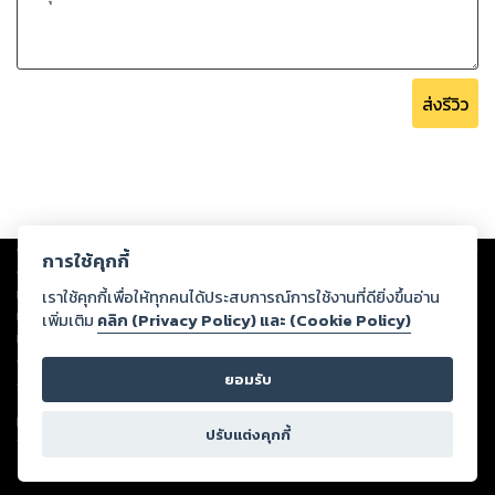
สัมผัสมาก่อน
ส่งรีวิว
Copyright ©
2026
Storylog Co., Ltd. - สตอรี่ล็อกขอสงวนสิทธิ์ไม่รับผิดชอบ
การใช้คุกกี้
ต่อผลงานหรือเนื้อหาใดที่อัปโหลดผ่านเว็บไซต์และปรากฏว่าละเมิดสิทธิใน
ทรัพย์สินทางปัญญาของบุคคลอื่นหรือขัดต่อกฎหมายและศีลธรรม ดังนั้น ผู้อ่าน
เราใช้คุกกี้เพื่อให้ทุกคนได้ประสบการณ์การใช้งานที่ดียิ่งขึ้นอ่าน
ทุกท่านโปรดใช้วิจารณญาณในการกลั่นกรองด้วยตนเอง และหากท่านพบว่าส่วน
เพิ่มเติม
คลิก (Privacy Policy) และ (Cookie Policy)
หนึ่งส่วนใดขัดต่อกฎหมายและศีลธรรม กรุณาแจ้งมายังบริษัท เพื่อทีมงานจะได้
ดำเนินการในทันที ทั้งนี้ ทางสตอรี่ล็อกขอสงวนลิขสิทธิ์ตามพระราชบัญญัติ
ยอมรับ
ลิขสิทธิ์ พ.ศ. 2537 (ฉบับล่าสุด)
For support: member@ookbee.com
ปรับแต่งคุกกี้
Version
1.3.17