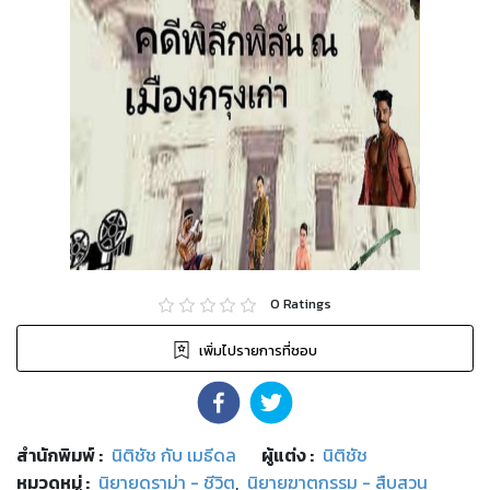
0
Ratings
เพิ่มไปรายการที่ชอบ
สำนักพิมพ์
:
นิติชัช กับ เมธีดล
ผู้แต่ง :
นิติชัช
หมวดหมู่
:
นิยายดราม่า - ชีวิต
,
นิยายฆาตกรรม - สืบสวน