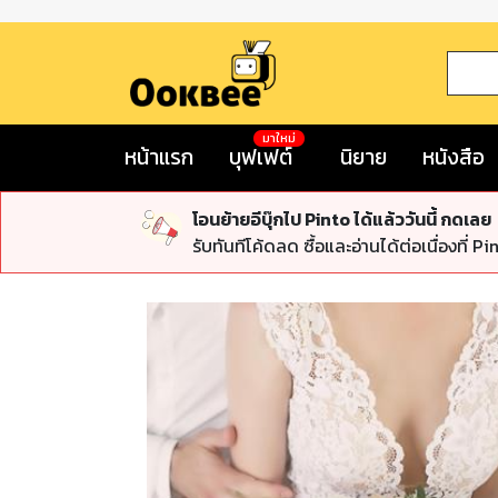
มาใหม่
หน้าแรก
บุฟเฟต์
นิยาย
หนังสือ
โอนย้ายอีบุ๊กไป Pinto ได้แล้ววันนี้ กดเลย
รับทันทีโค้ดลด ซื้อและอ่านได้ต่อเนื่องที่ Pi