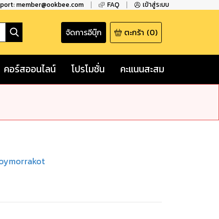
pport: member@ookbee.com
FAQ
เข้าสู่ระบบ
จัดการอีบุ๊ก
ตะกร้า
(
0
)
คอร์สออนไลน์
โปรโมชั่น
คะแนนสะสม
loymorrakot