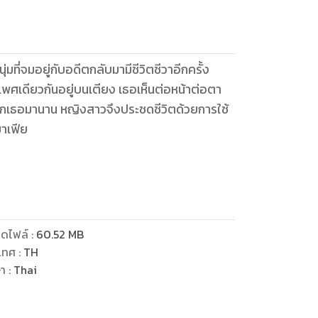
่มที่จมอยู่กับอดีตกลับมามีชีวิตชีวาอีกครั้ง
ับเพศเดียวกันอยู่บนเตียง เธอเห็นต่อหน้าต่อตา
กเธอมานาน หญิงสาวจึงประชดชีวิตด้วยการใช้
มาเฟีย
ดไฟล์
:
60.52
MB
ยดาย
เทศ
:
TH
ษา
:
Thai