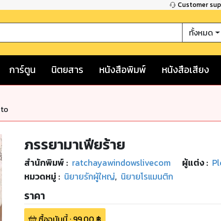
Customer su
ทั้งหมด
การ์ตูน
นิตยสาร
หนังสือพิมพ์
หนังสือเสียง
nto
ภรรยามาเฟียร้าย
สำนักพิมพ์
:
ratchayawindowslivecom
ผู้แต่ง :
P
หมวดหมู่
:
นิยายรักผู้ใหญ่
,
นิยายโรแมนติก
ราคา
ซื้อฉบับนี้
:
99.00
฿