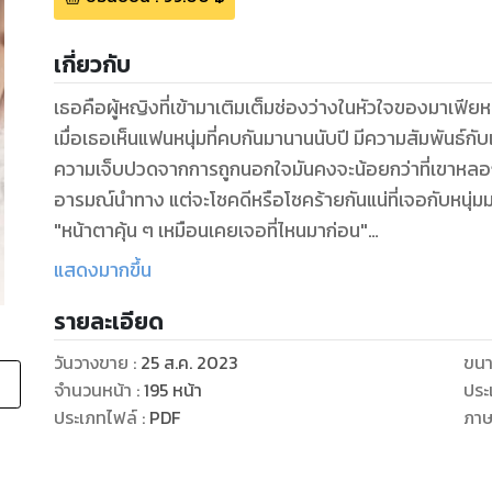
เกี่ยวกับ
เธอคือผู้หญิงที่เข้ามาเติมเต็มช่องว่างในหัวใจของมาเฟียหนุ
เมื่อเธอเห็นแฟนหนุ่มที่คบกันมานานนับปี มีความสัมพันธ์ก
ความเจ็บปวดจากการถูกนอกใจมันคงจะน้อยกว่าที่เขาหลอ
อารมณ์นำทาง แต่จะโชคดีหรือโชคร้ายกันแน่ที่เจอกับหนุ่ม
"หน้าตาคุ้น ๆ เหมือนเคยเจอที่ไหนมาก่อน"
"งั้นเหรอ"
แสดงมากขึ้น
"แต่คุณหล่อกว่าเยอะ"
รายละเอียด
"ชนแก้ว"
"ไม่เมาไม่เลิก"
วันวางขาย
:
25 ส.ค. 2023
ขนา
และแล้วจากคนที่หวงเนื้อหวงตัวกลับนอนกับเขาอย่างง่า
จำนวนหน้า
:
195
หน้า
ประ
ประเภทไฟล์
:
PDF
ภา