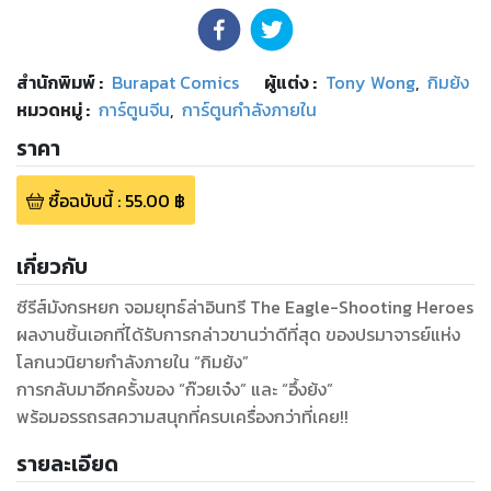
สำนักพิมพ์
:
Burapat Comics
ผู้แต่ง :
Tony Wong
,
กิมย้ง
หมวดหมู่
:
การ์ตูนจีน
,
การ์ตูนกำลังภายใน
ราคา
ซื้อฉบับนี้
:
55.00
฿
เกี่ยวกับ
ซีรีส์มังกรหยก จอมยุทธ์ล่าอินทรี The Eagle-Shooting Heroes
ผลงานชิ้นเอกที่ได้รับการกล่าวขานว่าดีที่สุด ของปรมาจารย์แห่ง
โลกนวนิยายกำลังภายใน “กิมย้ง”
การกลับมาอีกครั้งของ “ก๊วยเจ๋ง” และ “อึ้งย้ง”
พร้อมอรรถรสความสนุกที่ครบเครื่องกว่าที่เคย!!
รายละเอียด