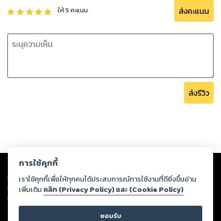
ส่งคะแนน
ให้
5
คะแนน
ส่งรีวิว
Copyright ©
2026
Storylog Co., Ltd. - สตอรี่ล็อกขอสงวนสิทธิ์ไม่รับผิดชอบ
การใช้คุกกี้
ต่อผลงานหรือเนื้อหาใดที่อัปโหลดผ่านเว็บไซต์และปรากฏว่าละเมิดสิทธิใน
ทรัพย์สินทางปัญญาของบุคคลอื่นหรือขัดต่อกฎหมายและศีลธรรม ดังนั้น ผู้อ่าน
เราใช้คุกกี้เพื่อให้ทุกคนได้ประสบการณ์การใช้งานที่ดียิ่งขึ้นอ่าน
ทุกท่านโปรดใช้วิจารณญาณในการกลั่นกรองด้วยตนเอง และหากท่านพบว่าส่วน
เพิ่มเติม
คลิก (Privacy Policy) และ (Cookie Policy)
หนึ่งส่วนใดขัดต่อกฎหมายและศีลธรรม กรุณาแจ้งมายังบริษัท เพื่อทีมงานจะได้
ดำเนินการในทันที ทั้งนี้ ทางสตอรี่ล็อกขอสงวนลิขสิทธิ์ตามพระราชบัญญัติ
ยอมรับ
ลิขสิทธิ์ พ.ศ. 2537 (ฉบับล่าสุด)