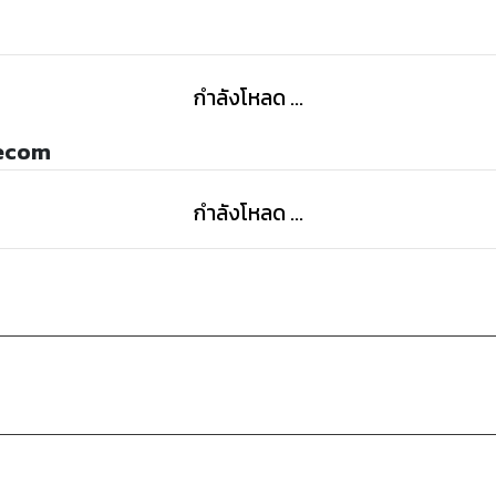
อาทิตย์
"มึงเปลี่ยนคู่นอนไม่ซ้ำหน้าไม่เหนื่อยบ้างหรือไง"
กำลังโหลด ...
"ยังหาคนถูกใจไม่เจอ"
"เลือกมากนะมึง หยุดที่ใครสักคนได้แล้ว เดี๋ยวย่าหาผู้หญิ
vecom
"เออ.. กูก็กำลังหาอยู่"
กำลังโหลด ...