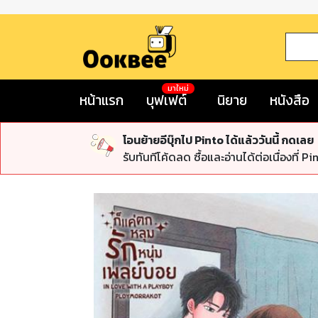
มาใหม่
หน้าแรก
บุฟเฟต์
นิยาย
หนังสือ
โอนย้ายอีบุ๊กไป Pinto ได้แล้ววันนี้ กดเลย
รับทันทีโค้ดลด ซื้อและอ่านได้ต่อเนื่องที่ Pi