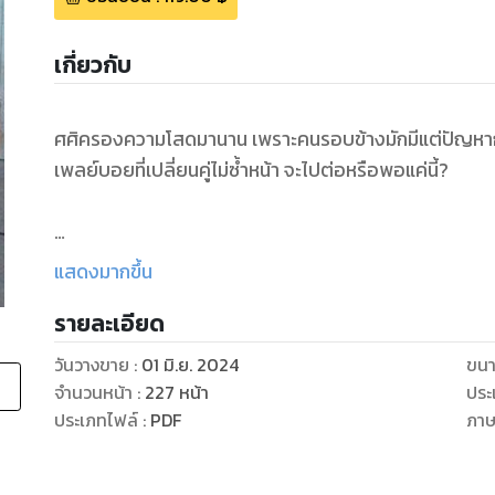
เกี่ยวกับ
ศศิครองความโสดมานาน เพราะคนรอบข้างมักมีแต่ปัญหากับช
เพลย์บอยที่เปลี่ยนคู่ไม่ซ้ำหน้า จะไปต่อหรือพอแค่นี้?
ศศิ
แสดงมากขึ้น
"จะย่างเข้า 30 แล้วยังไม่คิดที่จะมีใครอีกเหรอ"
รายละเอียด
"ถ้ามีแล้วเป็นซิงเกิ้ลมัมเหมือนพี่ยอมเป็นโสดดีกว่า"
"แต่พี่มีลูกก็มีความสุขดี เธออยู่คนเดียวแก่ตัวไปใครจะดูแ
วันวางขาย
:
01 มิ.ย. 2024
ขนา
"ไม่ต้องเป็นห่วงศศิเลยพี่มล ถ้าแตะเลขสี่เมื่อไหร่ยังคร
จำนวนหน้า
:
227
หน้า
ประ
หน้า"
ประเภทไฟล์
:
PDF
ภา
"ดูพูดเข้า"