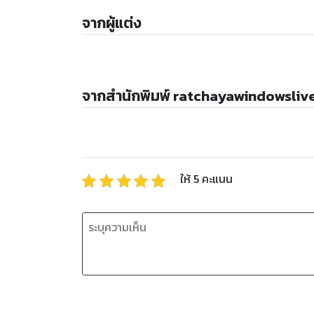
จากผู้แต่ง
จากสำนักพิมพ์ ratchayawindowsli
ให้
5
คะแนน