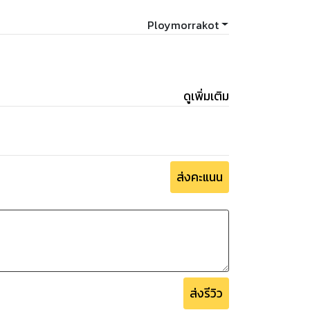
Ploymorrakot
งมาให้แล้วจะหนาว"
ดูเพิ่มเติม
ส่งคะแนน
ส่งรีวิว