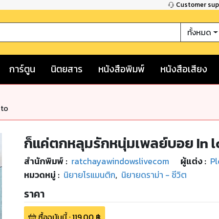
Customer su
ทั้งหมด
การ์ตูน
นิตยสาร
หนังสือพิมพ์
หนังสือเสียง
nto
ก็แค่ตกหลุมรักหนุ่มเพลย์บอย In 
สำนักพิมพ์
:
ratchayawindowslivecom
ผู้แต่ง :
P
หมวดหมู่
:
นิยายโรแมนติก
,
นิยายดราม่า - ชีวิต
ราคา
ซื้อฉบับนี้
:
119.00
฿