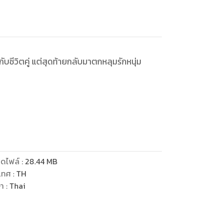
ีวิตคู่ แต่สุดท้ายกลับมาตกหลุมรักหนุ่ม
ล"
ดไฟล์
:
28.44
MB
องความเป็นโสดอยู่จะรีบจองบ้านคนชราไว้ล่วง
เทศ
:
TH
ษา
:
Thai