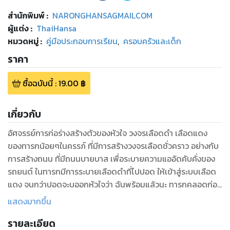
สำนักพิมพ์
:
NARONGHANSAGMAILCOM
ผู้แต่ง :
ThaiHansa
หมวดหมู่
:
คู่มือประกอบการเรียน
,
ครอบครัวและเด็ก
ราคา
ซื้อฉบับนี้
:
19.00
฿
เกี่ยวกับ
อัศจรรย์การก่อร่างสร้างตัวของหัวใจ วงจรเลือดดำ เลือดแดง
ของทารกน้อยๆในครรภ์ ที่มีการสร้างวงจรเลือดชั่วคราว อย่างกับ
การสร้างถนน ที่มีถนนบายบาส เพื่อระบายความแออัดคับคั่งของ
รถยนต์ ในทารกมีการระบายเลือดดำที่ไปปอด ให้เข้าสู่ระบบเลือด
แดง จนกว่าปอดจะบออกหัวใจว่า ฉันพร้อมแล้วนะ ทารกคลอดก่อน
กำหนด ผู้ใหญ่ต้องเติมอะไรเข้าปอด เรามาดูเฉลยกัน
แสดงมากขึ้น
รายละเอียด