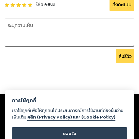
ส่งคะแนน
ให้
5
คะแนน
ส่งรีวิว
Copyright ©
2026
Storylog Co., Ltd. - สตอรี่ล็อกขอสงวนสิทธิ์ไม่รับผิดชอบ
การใช้คุกกี้
ต่อผลงานหรือเนื้อหาใดที่อัปโหลดผ่านเว็บไซต์และปรากฏว่าละเมิดสิทธิใน
ทรัพย์สินทางปัญญาของบุคคลอื่นหรือขัดต่อกฎหมายและศีลธรรม ดังนั้น ผู้อ่าน
เราใช้คุกกี้เพื่อให้ทุกคนได้ประสบการณ์การใช้งานที่ดียิ่งขึ้นอ่าน
ทุกท่านโปรดใช้วิจารณญาณในการกลั่นกรองด้วยตนเอง และหากท่านพบว่าส่วน
เพิ่มเติม
คลิก (Privacy Policy) และ (Cookie Policy)
หนึ่งส่วนใดขัดต่อกฎหมายและศีลธรรม กรุณาแจ้งมายังบริษัท เพื่อทีมงานจะได้
ดำเนินการในทันที ทั้งนี้ ทางสตอรี่ล็อกขอสงวนลิขสิทธิ์ตามพระราชบัญญัติ
ยอมรับ
ลิขสิทธิ์ พ.ศ. 2537 (ฉบับล่าสุด)