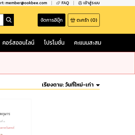
ort: member@ookbee.com
FAQ
เข้าสู่ระบบ
จัดการอีบุ๊ก
ตะกร้า
(
0
)
คอร์สออนไลน์
โปรโมชั่น
คะแนนสะสม
เรียงตาม:
วันที่ใหม่-เก่า