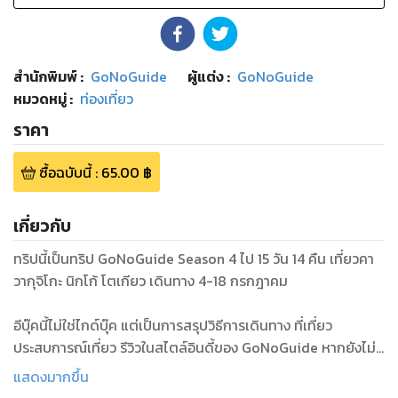
สำนักพิมพ์
:
GoNoGuide
ผู้แต่ง :
GoNoGuide
หมวดหมู่
:
ท่องเที่ยว
ราคา
ซื้อฉบับนี้
:
65.00
฿
เกี่ยวกับ
ทริปนี้เป็นทริป GoNoGuide Season 4 ไป 15 วัน 14 คืน เที่ยวคา
วากุจิโกะ นิกโก้ โตเกียว เดินทาง 4-18 กรกฎาคม
อีบุ๊คนี้ไม่ใช่ไกด์บุ๊ค แต่เป็นการสรุปวิธีการเดินทาง ที่เที่ยว
ประสบการณ์เที่ยว รีวิวในสไตล์อินดี้ของ GoNoGuide หากยังไม่
แน่ใจว่า GoNoGuide คืออะไร แนะนำให้ตรวจสอบได้ที่ยูทูปช่อง
แสดงมากขึ้น
GoNoGuide จะมีรีวิวเป็นวิดีโออย่างละเอียด และเว็บไซต์