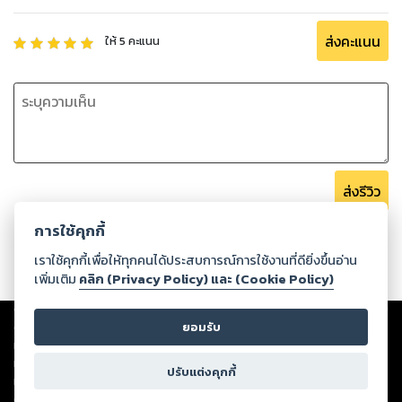
ส่งคะแนน
ให้
5
คะแนน
ส่งรีวิว
การใช้คุกกี้
เราใช้คุกกี้เพื่อให้ทุกคนได้ประสบการณ์การใช้งานที่ดียิ่งขึ้นอ่าน
เพิ่มเติม
คลิก (Privacy Policy) และ (Cookie Policy)
Copyright ©
2026
Storylog Co., Ltd. - สตอรี่ล็อกขอสงวนสิทธิ์ไม่รับผิดชอบ
ต่อผลงานหรือเนื้อหาใดที่อัปโหลดผ่านเว็บไซต์และปรากฏว่าละเมิดสิทธิใน
ยอมรับ
ทรัพย์สินทางปัญญาของบุคคลอื่นหรือขัดต่อกฎหมายและศีลธรรม ดังนั้น ผู้อ่าน
ทุกท่านโปรดใช้วิจารณญาณในการกลั่นกรองด้วยตนเอง และหากท่านพบว่าส่วน
ปรับแต่งคุกกี้
หนึ่งส่วนใดขัดต่อกฎหมายและศีลธรรม กรุณาแจ้งมายังบริษัท เพื่อทีมงานจะได้
ดำเนินการในทันที ทั้งนี้ ทางสตอรี่ล็อกขอสงวนลิขสิทธิ์ตามพระราชบัญญัติ