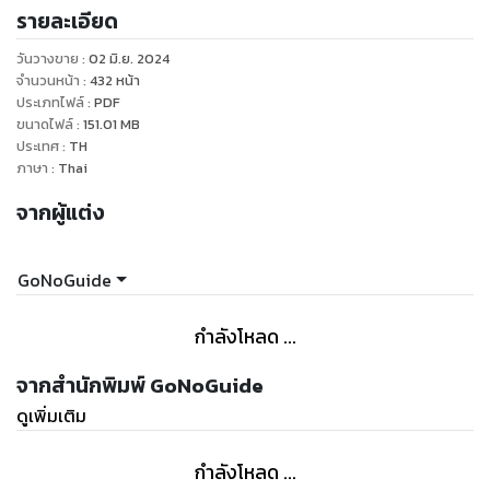
รายละเอียด
www.gonoguide.com ที่รีวิวไว้แล้ว
วันวางขาย
:
02 มิ.ย. 2024
แต่เนื่องจากพื้นที่ในเว็บไซต์มีจำกัด ภาพน้อย และข้อมูลอาจจะไม่
จำนวนหน้า
:
432
หน้า
ต่อเนื่อง จึงได้รวบรวมและสรุปไว้ในรูปแบบอีบุ๊ค ทำตัวอักษรใหญ่
ประเภทไฟล์
:
PDF
ขนาดไฟล์
:
151.01
MB
เพื่อสะดวกต่อการอ่าน
ประเทศ
:
TH
ภาษา
:
Thai
หวังว่าจะเป็นประโยชน์ และสนุกไปด้วยกันนะคะ
จากผู้แต่ง
GoNoGuide
กำลังโหลด ...
จากสำนักพิมพ์ GoNoGuide
ดูเพิ่มเติม
กำลังโหลด ...