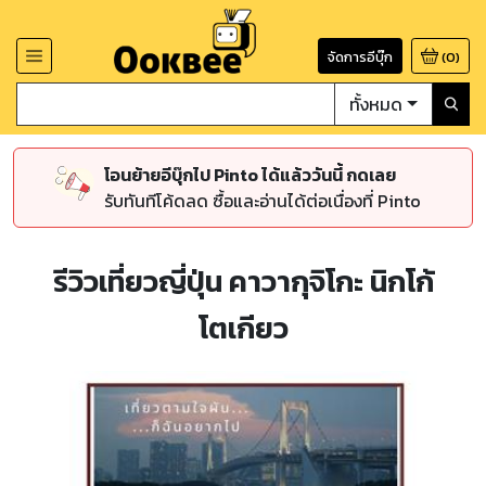
จัดการอีบุ๊ก
(
0
)
ทั้งหมด
โอนย้ายอีบุ๊กไป Pinto ได้แล้ววันนี้ กดเลย
รับทันทีโค้ดลด ซื้อและอ่านได้ต่อเนื่องที่ Pinto
รีวิวเที่ยวญี่ปุ่น คาวากุจิโกะ นิกโก้
โตเกียว