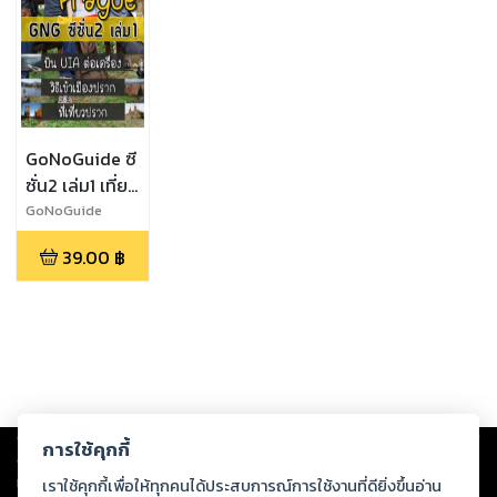
GoNoGuide ซี
ซั่น2 เล่ม1 เที่ยว
ปราก
GoNoGuide
39.00
฿
Copyright ©
2026
Storylog Co., Ltd. - สตอรี่ล็อกขอสงวนสิทธิ์ไม่รับผิดชอบ
การใช้คุกกี้
ต่อผลงานหรือเนื้อหาใดที่อัปโหลดผ่านเว็บไซต์และปรากฏว่าละเมิดสิทธิใน
ทรัพย์สินทางปัญญาของบุคคลอื่นหรือขัดต่อกฎหมายและศีลธรรม ดังนั้น ผู้อ่าน
เราใช้คุกกี้เพื่อให้ทุกคนได้ประสบการณ์การใช้งานที่ดียิ่งขึ้นอ่าน