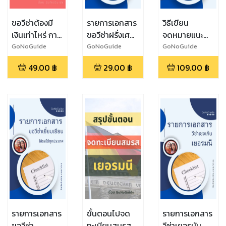
ขอวีซ่าต้องมี
รายการเอกสาร
วิธีเขียน
เงินเท่าไหร่ การ
ขอวีซ่าฝรั่งเศส
จดหมายแนะนำ
แต่งบัญชี และ
(วีซ่าเชงเก้น)
ตัว วิธีเขียน
GoNoGuide
GoNoGuide
GoNoGuide
หลักฐานการ
ท่องเที่ยว
จดหมายเชิญ
49.00
฿
29.00
฿
109.00
฿
เงิน
เยี่ยมเยียน
ใช้ขอวีซ่า
รายการเอกสาร
ขั้นตอนไปจด
รายการเอกสาร
ขอวีซ่า
ทะเบียนสมรส ที่
วีซ่าเยอรมัน