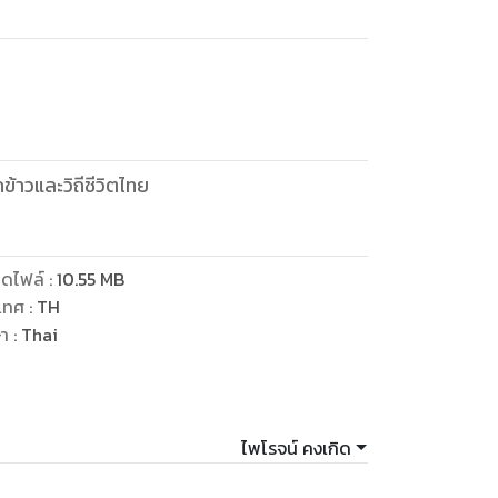
ข้าวและวิถีชีวิตไทย
ดไฟล์
:
10.55
MB
เทศ
:
TH
ษา
:
Thai
ไพโรจน์ คงเกิด