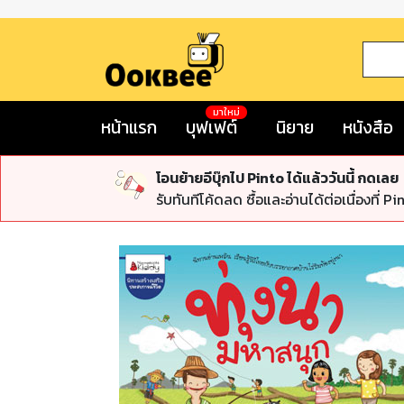
มาใหม่
หน้าแรก
บุฟเฟต์
นิยาย
หนังสือ
โอนย้ายอีบุ๊กไป Pinto ได้แล้ววันนี้ กดเลย
รับทันทีโค้ดลด ซื้อและอ่านได้ต่อเนื่องที่ Pi