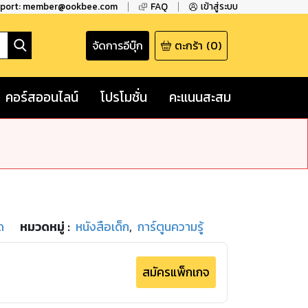
pport: member@ookbee.com
FAQ
เข้าสู่ระบบ
จัดการอีบุ๊ก
ตะกร้า
(
0
)
คอร์สออนไลน์
โปรโมชั่น
คะแนนสะสม
ด
หมวดหมู่
:
หนังสือเด็ก
,
การ์ตูนความรู้
สมัครแพ็กเกจ