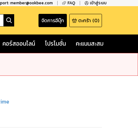
pport: member@ookbee.com
FAQ
เข้าสู่ระบบ
จัดการอีบุ๊ก
ตะกร้า
(
0
)
คอร์สออนไลน์
โปรโมชั่น
คะแนนสะสม
time