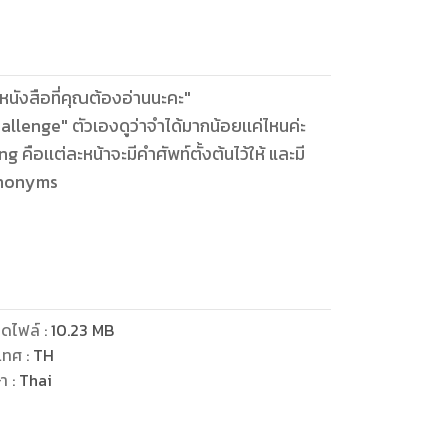
หนังสือที่คุณต้องอ่านนะคะ"
hallenge" ตัวเองดูว่าจำได้มากน้อยเเค่ไหนค่ะ
คือเเต่ละหน้าจะมีคำศัพท์ตั้งต้นไว้ให้ และมี
synonyms
ดไฟล์
:
10.23
MB
เทศ
:
TH
ษา
:
Thai
งต่อเนื่องด้วยนะคะ