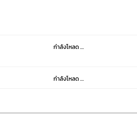
ขอให้สนุกกับ Challenge นี้นะคะ
กำลังโหลด ...
กำลังโหลด ...