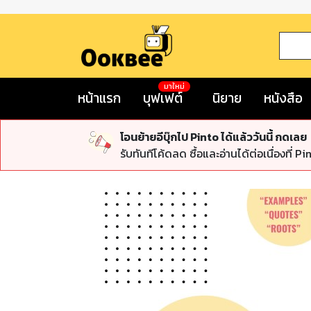
มาใหม่
หน้าแรก
บุฟเฟต์
นิยาย
หนังสือ
โอนย้ายอีบุ๊กไป Pinto ได้แล้ววันนี้ กดเลย
รับทันทีโค้ดลด ซื้อและอ่านได้ต่อเนื่องที่ Pi