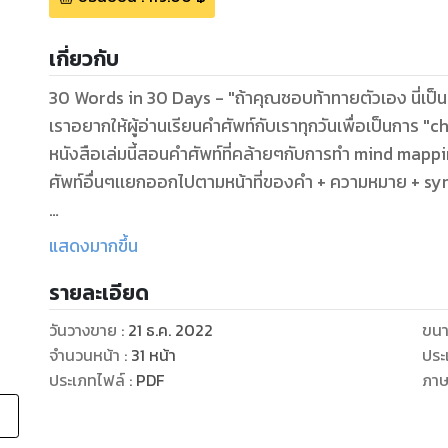
เกี่ยวกับ
30 Words in 30 Days - "ถ้าคุณชอบท้าทายตัวเอง นี่เป็น
เราอยากให้ผู้อ่านเรียนคำศัพท์กับเราทุกวันเพื่อเป็นการ "c
หนังสือเล่มนี้สอนคำศัพท์ที่คล้ายๆกับการทำ mind mapping 
ศัพท์อื่นๆเเยกออกไปตามหน้าที่ของคำ + ความหมาย + 
ในหนังสือผู้อ่านจะเจอเนื้อหาต่อไปนี้ค่ะ
แสดงมากขึ้น
1. คำศัพท์กว่า 260 คำ
รายละเอียด
2. รากศัพท์+prefixesที่ปรากฎในคำกลุ่มนั้นๆ
3. ประโยคตัวอย่างของคำศัพท์บางกลุ่ม
วันวางขาย
:
21 ธ.ค. 2022
ขนา
4. Quoteให้กำลังใจดีๆ ด้านล่างสุดของหน้า(บางหน้า)
จำนวนหน้า
:
31
หน้า
ประ
5. การจัดวางเเละตกเเต่งสะอาดตา ใช้งานง่ายค่ะ
ประเภทไฟล์
:
PDF
ภา
ทางเรามีIG: beforebed.time ไว้ให้ติดตามคำศัพท์กันอย่า