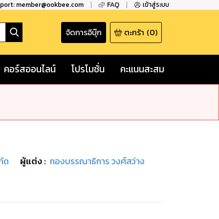
pport: member@ookbee.com
FAQ
เข้าสู่ระบบ
จัดการอีบุ๊ก
ตะกร้า
(
0
)
คอร์สออนไลน์
โปรโมชั่น
คะแนนสะสม
กัด
ผู้แต่ง :
กองบรรณาธิการ วงศ์สว่าง