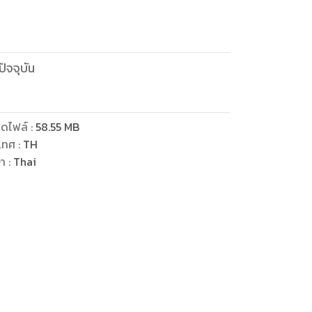
ัจจุบัน
ดไฟล์
:
58.55
MB
เทศ
:
TH
ษา
:
Thai