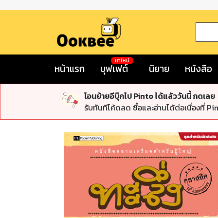
มาใหม่
หน้าแรก
บุฟเฟต์
นิยาย
หนังสือ
โอนย้ายอีบุ๊กไป Pinto ได้แล้ววันนี้ กดเลย
รับทันทีโค้ดลด ซื้อและอ่านได้ต่อเนื่องที่ Pi