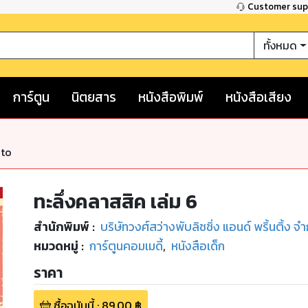
Customer su
ทั้งหมด
การ์ตูน
นิตยสาร
หนังสือพิมพ์
หนังสือเสียง
nto
ทะลึ่งคลาสสิค เล่ม 6
สำนักพิมพ์
:
บริษัทวงศ์สว่างพับลิชชิ่ง แอนด์ พริ้นติ้ง จำ
หมวดหมู่
:
การ์ตูนคอมเมดี้
,
หนังสือเด็ก
ราคา
ซื้อฉบับนี้
:
89.00
฿