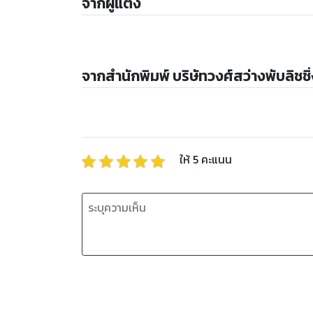
จากผู้แต่ง
จากสำนักพิมพ์ บริษัทวงศ์สว่างพับลิชชิ่ง
ให้
5
คะแนน