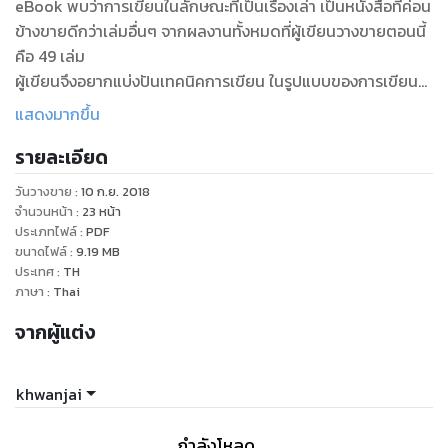
eBook พบว่าการเขียนในลักษณะที่เป็นเรื่องเล่า เป็นหนังสือที่ค่อน
ข้างขายดีกว่าเล่มอื่นๆ จากผลงานทั้งหมดที่ผู้เขียนวางขายตอนนี้
คือ 49 เล่ม
ผู้เขียนจึงอยากแบ่งปันเทคนิคการเขียน ในรูปแบบของการเขียน
เรื่องเล่ามาเผยแพร่ให้กับนักเขียน โดยเฉพาะผู้ที่เริ่มเขียนหนังสือ
แสดงมากขึ้น
เพราะผู้ที่เขียนเล่าเรื่องได้ดี ย่อมมีโอกาสมากกว่านักเขียนคนอื่นๆ
รายละเอียด
ไม่มีความสำเร็จใดมาง่ายๆ ถ้าปราศจากการไขว่คว้า ขอให้คุณ
ประสบความสำเร็จในอาชีพนักเขียน และมีรายได้ประจำจากการ
วันวางขาย
:
10 ก.ย. 2018
เขียนหนังสือคะ
จำนวนหน้า
:
23
หน้า
ประเภทไฟล์
:
PDF
ขนาดไฟล์
:
9.19
MB
ประเทศ
:
TH
ภาษา
:
Thai
จากผู้แต่ง
khwanjai
กำลังโหลด ...