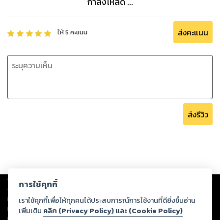
กำลังโหลด ...
ส่งคะแนน
ให้
5
คะแนน
ส่งรีวิว
Copyright ©
2026
Storylog Co., Ltd. - สตอรี่ล็อกขอสงวนสิทธิ์ไม่รับผิดชอบ
การใช้คุกกี้
ต่อผลงานหรือเนื้อหาใดที่อัปโหลดผ่านเว็บไซต์และปรากฏว่าละเมิดสิทธิใน
ทรัพย์สินทางปัญญาของบุคคลอื่นหรือขัดต่อกฎหมายและศีลธรรม ดังนั้น ผู้อ่าน
เราใช้คุกกี้เพื่อให้ทุกคนได้ประสบการณ์การใช้งานที่ดียิ่งขึ้นอ่าน
ทุกท่านโปรดใช้วิจารณญาณในการกลั่นกรองด้วยตนเอง และหากท่านพบว่าส่วน
เพิ่มเติม
คลิก (Privacy Policy) และ (Cookie Policy)
หนึ่งส่วนใดขัดต่อกฎหมายและศีลธรรม กรุณาแจ้งมายังบริษัท เพื่อทีมงานจะได้