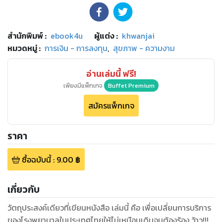
สำนักพิมพ์
:
ebook4u
ผู้แต่ง :
khwanjai
หมวดหมู่
:
การเงิน - การลงทุน
,
สุขภาพ - ความงาม
อ่านเล่มนี้ ฟรี!
เพียงมีแพ็กเกจ
Buffet Premium
สมัครแพ็กเกจ
ราคา
ซื้อฉบับนี้
:
9.00
฿
เกี่ยวกับ
วัตถุประสงค์เดียวที่เขียนหนังสือ เล่มนี้ คือ เพื่อเปลี่ยนการบริการ
ของโรงพยาบาลในประเทศไทยให้ไม่เหมือนเดิมจนต้องร้อง ว้าว!!!