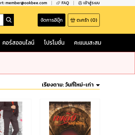
ort: member@ookbee.com
FAQ
เข้าสู่ระบบ
จัดการอีบุ๊ก
ตะกร้า
(
0
)
คอร์สออนไลน์
โปรโมชั่น
คะแนนสะสม
เรียงตาม:
วันที่ใหม่-เก่า