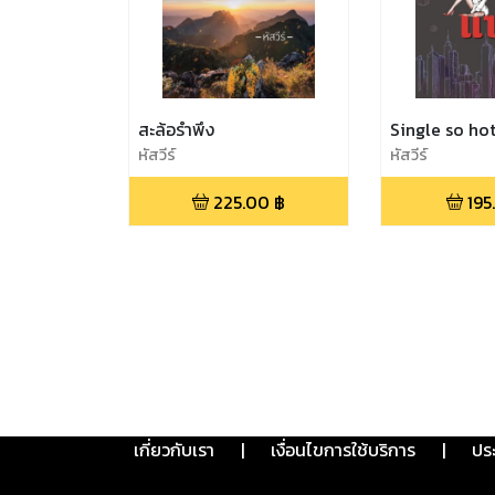
สะล้อรำพึง
Single so ho
หัสวีร์
หัสวีร์
225.00
฿
195
เกี่ยวกับเรา
|
เงื่อนไขการใช้บริการ
|
ปร