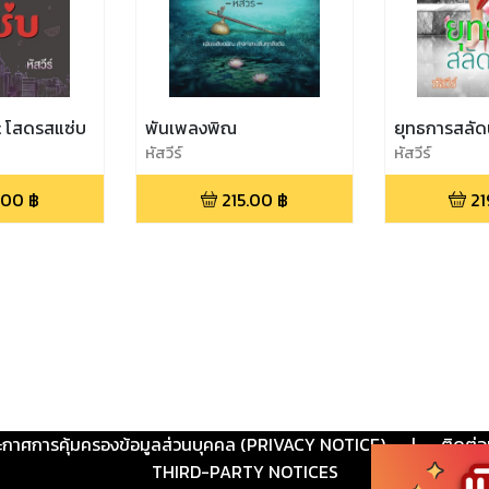
t โสดรสแซ่บ
พันเพลงพิณ
ยุทธการสลั
หัสวีร์
หัสวีร์
.00
฿
215.00
฿
21
ะกาศการคุ้มครองข้อมูลส่วนบุคคล (PRIVACY NOTICE)
|
ติดต่อ
THIRD-PARTY NOTICES