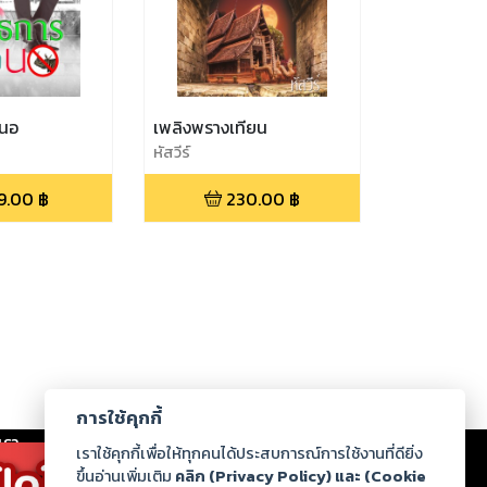
ดนอ
เพลิงพรางเทียน
หัสวีร์
9.00
฿
230.00
฿
การใช้คุกกี้
เรา
|
ร่วมงานกับเรา
|
ดาวน์โหลด
|
เราใช้คุกกี้เพื่อให้ทุกคนได้ประสบการณ์การใช้งานที่ดียิ่ง
ขึ้นอ่านเพิ่มเติม
คลิก (Privacy Policy) และ (Cookie