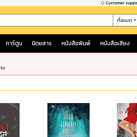
Customer supp
ทั้งหมด
การ์ตูน
นิตยสาร
หนังสือพิมพ์
หนังสือเสียง
nto