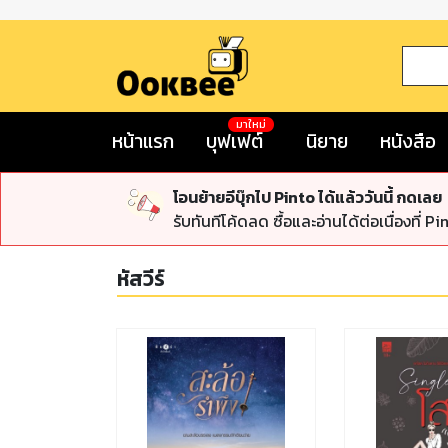
มาใหม่
หน้าแรก
บุฟเฟต์
นิยาย
หนังสือ
โอนย้ายอีบุ๊กไป Pinto ได้แล้ววันนี้ กดเลย
รับทันทีโค้ดลด ซื้อและอ่านได้ต่อเนื่องที่ Pi
หัสวีร์