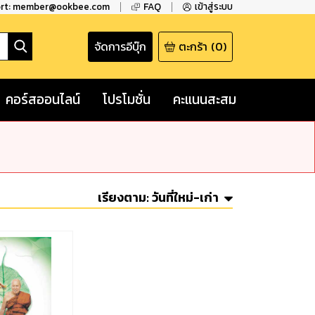
ort: member@ookbee.com
FAQ
เข้าสู่ระบบ
จัดการอีบุ๊ก
ตะกร้า
(
0
)
คอร์สออนไลน์
โปรโมชั่น
คะแนนสะสม
เรียงตาม:
วันที่ใหม่-เก่า