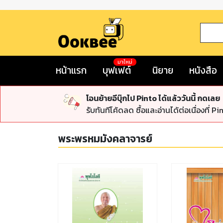
มาใหม่
หน้าแรก
บุฟเฟต์
นิยาย
หนังสือ
โอนย้ายอีบุ๊กไป Pinto ได้แล้ววันนี้ กดเลย
รับทันทีโค้ดลด ซื้อและอ่านได้ต่อเนื่องที่ Pi
พระพรหมมังคลาจารย์