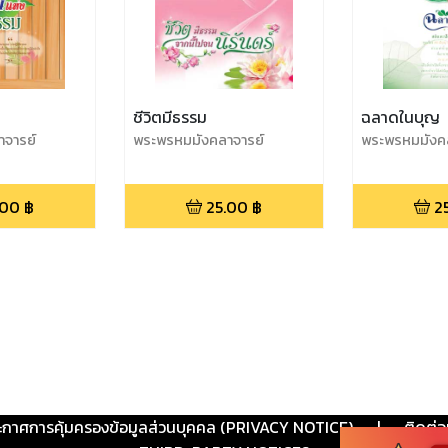
ม
ชีวิตมีธรรม
ฉลาดในบุญ
จารย์
พระพรหมมังคลาจารย์
พระพรหมมังค
.00
฿
25.00
฿
2
ะกาศการคุ้มครองข้อมูลส่วนบุคคล (PRIVACY NOTICE)
|
ติดต่อ