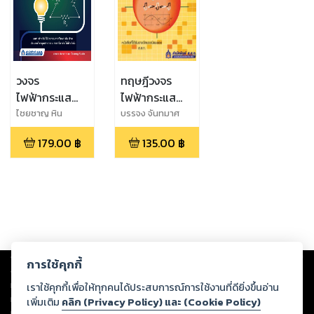
วงจร
ทฤษฎีวงจร
ไฟฟ้ากระแส
ไฟฟ้ากระแส
ตรง
สลับ
ไชยชาญ หิน
บรรจง จันทมาศ
เกิด,บรรจง จัน
179.00
฿
135.00
฿
ทมาศ
Copyright ©
2026
Storylog Co., Ltd. - สตอรี่ล็อกขอสงวนสิทธิ์ไม่รับผิดชอบ
การใช้คุกกี้
ต่อผลงานหรือเนื้อหาใดที่อัปโหลดผ่านเว็บไซต์และปรากฏว่าละเมิดสิทธิใน
ทรัพย์สินทางปัญญาของบุคคลอื่นหรือขัดต่อกฎหมายและศีลธรรม ดังนั้น ผู้อ่าน
เราใช้คุกกี้เพื่อให้ทุกคนได้ประสบการณ์การใช้งานที่ดียิ่งขึ้นอ่าน
ทุกท่านโปรดใช้วิจารณญาณในการกลั่นกรองด้วยตนเอง และหากท่านพบว่าส่วน
เพิ่มเติม
คลิก (Privacy Policy) และ (Cookie Policy)
หนึ่งส่วนใดขัดต่อกฎหมายและศีลธรรม กรุณาแจ้งมายังบริษัท เพื่อทีมงานจะได้