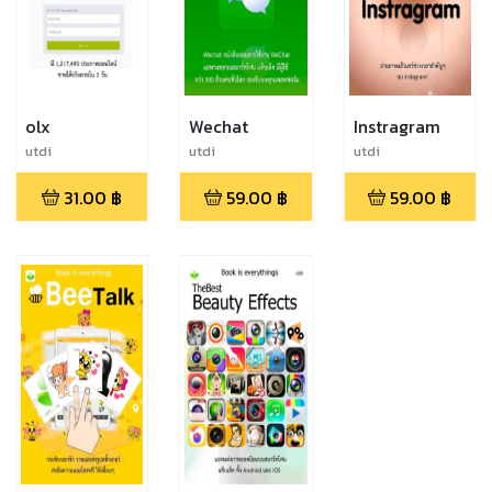
olx
Wechat
Instragram
utdi
utdi
utdi
31.00
฿
59.00
฿
59.00
฿