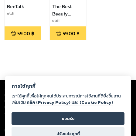
BeeTalk
The Best
Beauty
utdi
Effects
utdi
59.00
฿
59.00
฿
Copyright ©
2026
Storylog Co., Ltd. - สตอรี่ล็อกขอสงวนสิทธิ์ไม่รับผิดชอบ
การใช้คุกกี้
ต่อผลงานหรือเนื้อหาใดที่อัปโหลดผ่านเว็บไซต์และปรากฏว่าละเมิดสิทธิใน
ทรัพย์สินทางปัญญาของบุคคลอื่นหรือขัดต่อกฎหมายและศีลธรรม ดังนั้น ผู้อ่าน
เราใช้คุกกี้เพื่อให้ทุกคนได้ประสบการณ์การใช้งานที่ดียิ่งขึ้นอ่าน
ทุกท่านโปรดใช้วิจารณญาณในการกลั่นกรองด้วยตนเอง และหากท่านพบว่าส่วน
เพิ่มเติม
คลิก (Privacy Policy) และ (Cookie Policy)
หนึ่งส่วนใดขัดต่อกฎหมายและศีลธรรม กรุณาแจ้งมายังบริษัท เพื่อทีมงานจะได้
ดำเนินการในทันที ทั้งนี้ ทางสตอรี่ล็อกขอสงวนลิขสิทธิ์ตามพระราชบัญญัติ
ยอมรับ
ลิขสิทธิ์ พ.ศ. 2537 (ฉบับล่าสุด)
For support: member@ookbee.com
ปรับแต่งคุกกี้