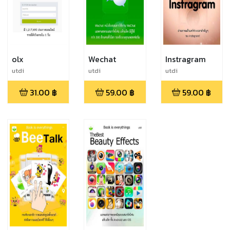
olx
Wechat
Instragram
utdi
utdi
utdi
31.00
฿
59.00
฿
59.00
฿