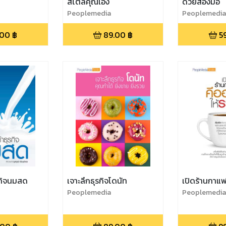
สไตล์คุณเอง
ด้วยสองมือ
Peoplemedia
Peoplemedia
.00
฿
89.00
฿
5
รกิจนมสด
เจาะลึกธุรกิจโดนัท
เปิดร้านกาแฟ
Peoplemedia
Peoplemedia