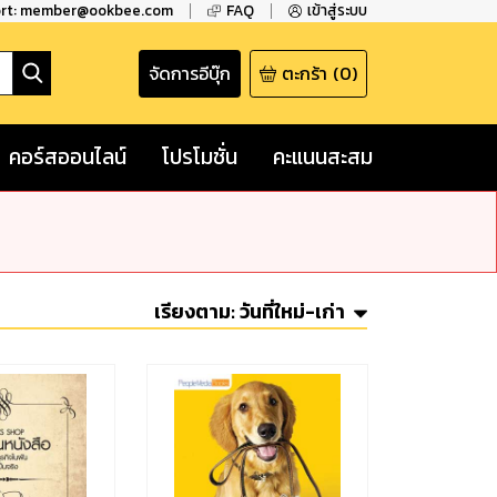
ort: member@ookbee.com
FAQ
เข้าสู่ระบบ
จัดการอีบุ๊ก
ตะกร้า
(
0
)
คอร์สออนไลน์
โปรโมชั่น
คะแนนสะสม
เรียงตาม:
วันที่ใหม่-เก่า