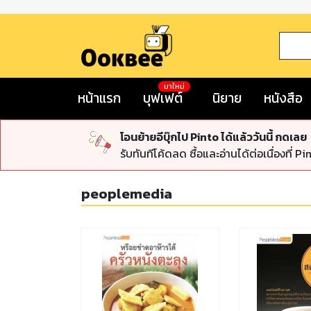
มาใหม่
หน้าแรก
บุฟเฟต์
นิยาย
หนังสือ
โอนย้ายอีบุ๊กไป Pinto ได้แล้ววันนี้ กดเลย
รับทันทีโค้ดลด ซื้อและอ่านได้ต่อเนื่องที่ Pi
peoplemedia