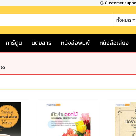
Customer supp
ทั้งหมด
การ์ตูน
นิตยสาร
หนังสือพิมพ์
หนังสือเสียง
nto