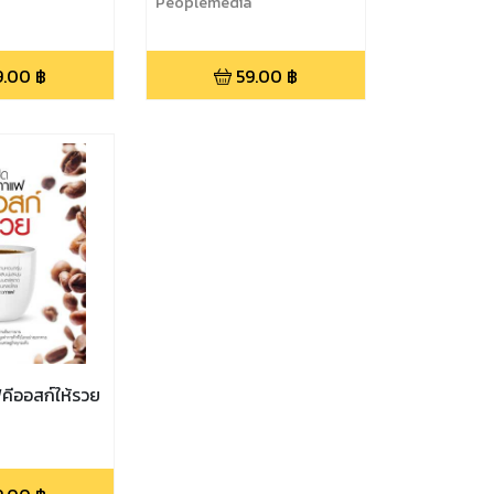
Peoplemedia
9.00
฿
59.00
฿
คีออสก์ให้รวย