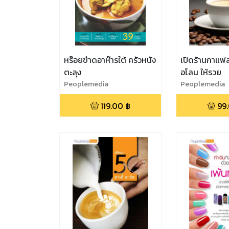
หร๊อยข๋าดอาห๊ารใต้ ครัวหนัง
เปิดร้านกาแฟ
ตะลุง
อโลน ให้รวย
Peoplemedia
Peoplemedia
119.00
฿
99