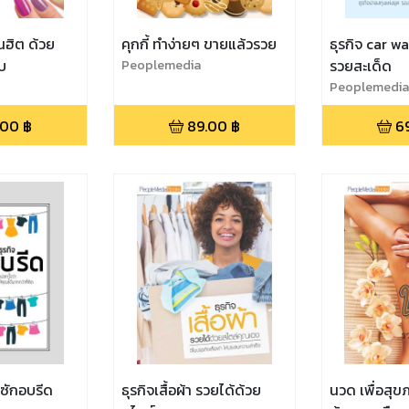
นฮิต ด้วย
คุกกี้ ทำง่ายๆ ขายแล้วรวย
ธุรกิจ car w
็บ
Peoplemedia
รวยสะเด็ด
Peoplemedia
.00
฿
89.00
฿
6
 ซักอบรีด
ธุรกิจเสื้อผ้า รวยได้ด้วย
นวด เพื่อสุข