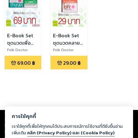
E-Book Set
E-Book Set
ชุดนวดเพื่อ
ชุดนวดคลาย
สุขภาพ
เครียด
Folk Doctor
Folk Doctor
69.00
฿
29.00
฿
Copyright ©
2026
Storylog Co., Ltd. - สตอรี่ล็อกขอสงวนสิทธิ์ไม่รับผิดชอบ
การใช้คุกกี้
ต่อผลงานหรือเนื้อหาใดที่อัปโหลดผ่านเว็บไซต์และปรากฏว่าละเมิดสิทธิใน
ทรัพย์สินทางปัญญาของบุคคลอื่นหรือขัดต่อกฎหมายและศีลธรรม ดังนั้น ผู้อ่าน
เราใช้คุกกี้เพื่อให้ทุกคนได้ประสบการณ์การใช้งานที่ดียิ่งขึ้นอ่าน
ทุกท่านโปรดใช้วิจารณญาณในการกลั่นกรองด้วยตนเอง และหากท่านพบว่าส่วน
เพิ่มเติม
คลิก (Privacy Policy) และ (Cookie Policy)
หนึ่งส่วนใดขัดต่อกฎหมายและศีลธรรม กรุณาแจ้งมายังบริษัท เพื่อทีมงานจะได้