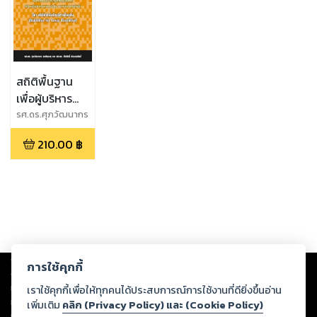
สถิติพื้นฐาน
เพื่อผู้บริหาร
ท้องถิ่น
รศ.ดร.ศุภวัฒนากร
วงศ์ธนวสุ
210.00
฿
Copyright ©
2026
Storylog Co., Ltd. - สตอรี่ล็อกขอสงวนสิทธิ์ไม่รับผิดชอบ
การใช้คุกกี้
ต่อผลงานหรือเนื้อหาใดที่อัปโหลดผ่านเว็บไซต์และปรากฏว่าละเมิดสิทธิใน
ทรัพย์สินทางปัญญาของบุคคลอื่นหรือขัดต่อกฎหมายและศีลธรรม ดังนั้น ผู้อ่าน
เราใช้คุกกี้เพื่อให้ทุกคนได้ประสบการณ์การใช้งานที่ดียิ่งขึ้นอ่าน
ทุกท่านโปรดใช้วิจารณญาณในการกลั่นกรองด้วยตนเอง และหากท่านพบว่าส่วน
เพิ่มเติม
คลิก (Privacy Policy) และ (Cookie Policy)
หนึ่งส่วนใดขัดต่อกฎหมายและศีลธรรม กรุณาแจ้งมายังบริษัท เพื่อทีมงานจะได้