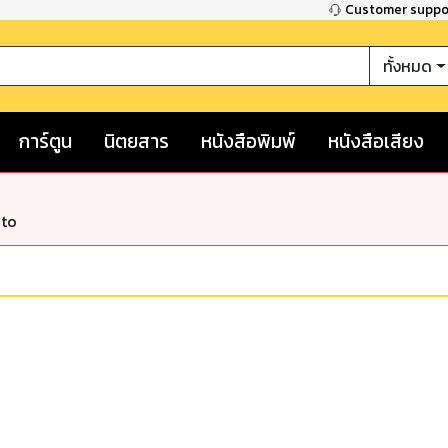
Customer supp
ทั้งหมด
การ์ตูน
นิตยสาร
หนังสือพิมพ์
หนังสือเสียง
nto