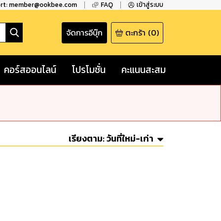
ort: member@ookbee.com
FAQ
เข้าสู่ระบบ
จัดการอีบุ๊ก
ตะกร้า
(
0
)
คอร์สออนไลน์
โปรโมชั่น
คะแนนสะสม
เรียงตาม:
วันที่ใหม่-เก่า