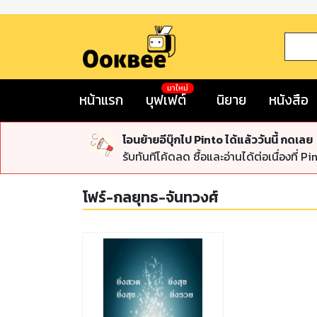
มาใหม่
หน้าแรก
บุฟเฟต์
นิยาย
หนังสือ
โอนย้ายอีบุ๊กไป Pinto ได้แล้ววันนี้ กดเลย
รับทันทีโค้ดลด ซื้อและอ่านได้ต่อเนื่องที่ Pi
โฟร์-กลยุทธ-จันทวงศ์